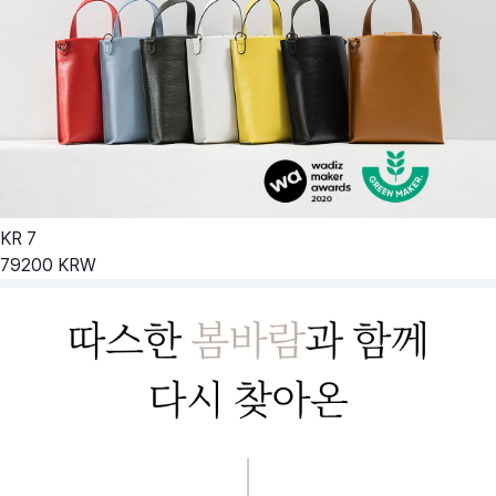
KR
7
79200
KRW