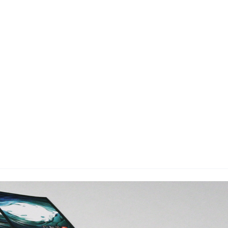
지사항
벤트
new
도자료
즈 IR
용