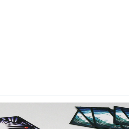
wadiz NEXT BRAND
와디즈 블로그
공
와디즈 파트너 서비스
브랜드 스토리
이
IP 라이선스 사업 신청
브랜드 슬로건
보
와디즈 스쿨
협력 프로그램
와디
도움말센터
와디즈 어워즈
채
서포터클럽 멤버십
성공 프로젝트