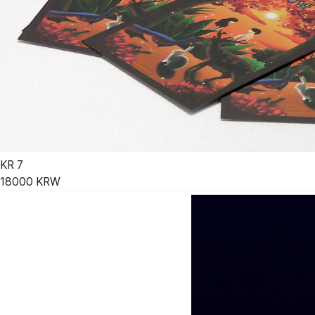
KR
7
18000
KRW