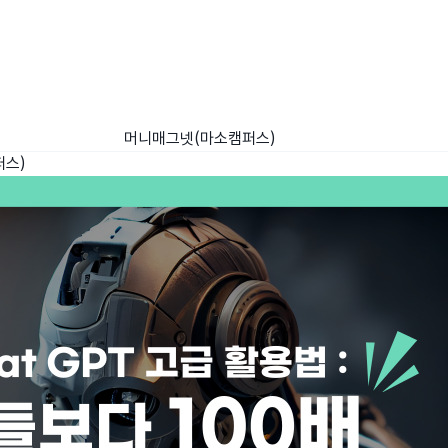
머니매그넷(마소캠퍼스)
퍼스)