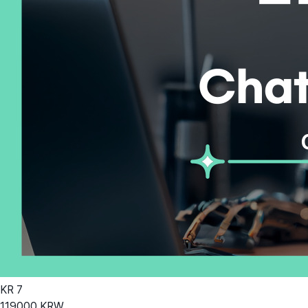
KR
7
119000
KRW