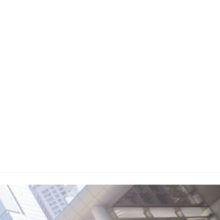
지사항
벤트
new
도자료
즈 IR
용