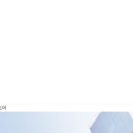
wadiz NEXT BRAND
와디즈 블로그
공
와디즈 파트너 서비스
브랜드 스토리
이
IP 라이선스 사업 신청
브랜드 슬로건
보
와디즈 스쿨
협력 프로그램
와디
도움말센터
와디즈 어워즈
채
서포터클럽 멤버십
성공 프로젝트
도어