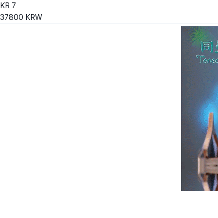
KR
7
37800
KRW