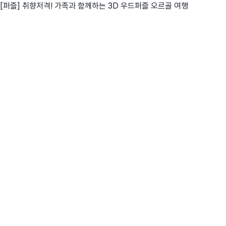
[퍼즐] 취향저격! 가족과 함께하는 3D 우드퍼즐 오르골 여행
친구
와디즈 에디션
메이커센터