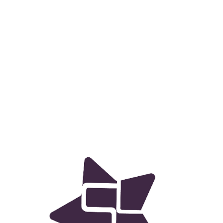
wadiz NEXT BRAND
와디즈 블로그
공
와디즈 파트너 서비스
브랜드 스토리
이
IP 라이선스 사업 신청
브랜드 슬로건
보
와디즈 스쿨
협력 프로그램
와디
도움말센터
와디즈 어워즈
채
서포터클럽 멤버십
성공 프로젝트