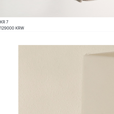
KR
7
129000
KRW