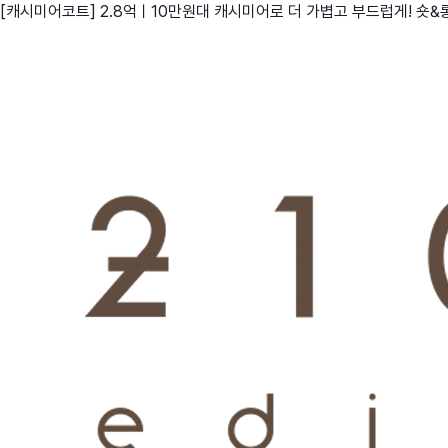
[캐시미어코트] 2.8억ㅣ10만원대 캐시미어로 더 가볍고 부드럽게! 숏
친구
와디즈 에디션
메이커센터