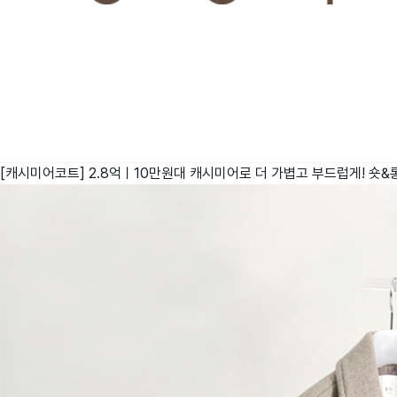
[캐시미어코트] 2.8억ㅣ10만원대 캐시미어로 더 가볍고 부드럽게! 숏