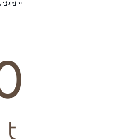
&롱 발마칸코트
wadiz NEXT BRAND
와디즈 블로그
공
와디즈 파트너 서비스
브랜드 스토리
이
IP 라이선스 사업 신청
브랜드 슬로건
보
와디즈 스쿨
협력 프로그램
와디
도움말센터
와디즈 어워즈
채
서포터클럽 멤버십
성공 프로젝트