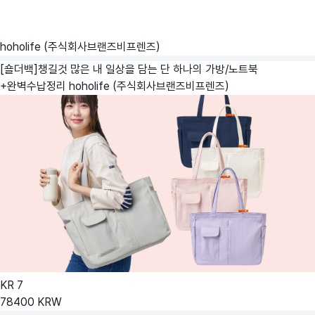
hoholife (주식회사브랜즈비프렌즈)
[숄더백]챙길것 많은 내 일상을 담는 단 하나의 가방/노트북
+완벽수납정리
hoholife (주식회사브랜즈비프렌즈)
KR
7
78400
KRW