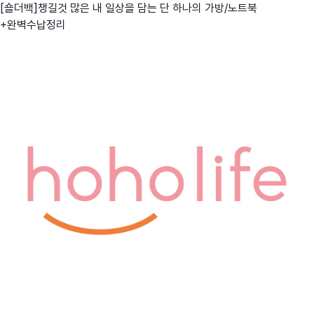
[숄더백]챙길것 많은 내 일상을 담는 단 하나의 가방/노트북
+완벽수납정리