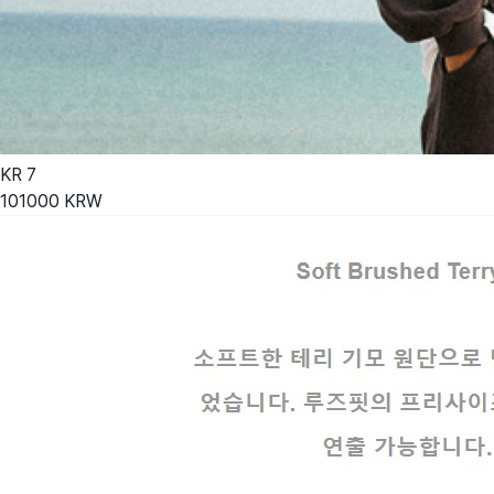
KR
7
101000
KRW