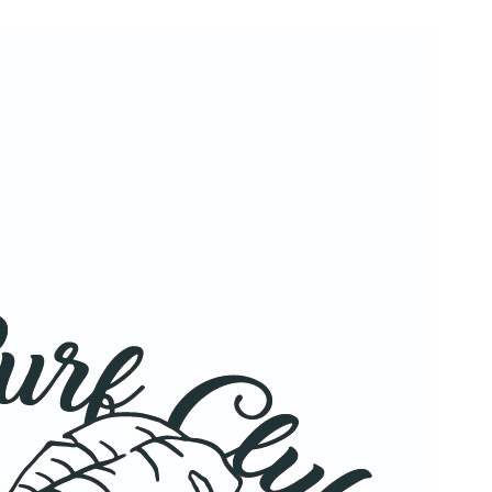
wadiz NEXT BRAND
와디즈 블로그
공
와디즈 파트너 서비스
브랜드 스토리
이
IP 라이선스 사업 신청
브랜드 슬로건
보
와디즈 스쿨
협력 프로그램
와디
도움말센터
와디즈 어워즈
채
서포터클럽 멤버십
성공 프로젝트