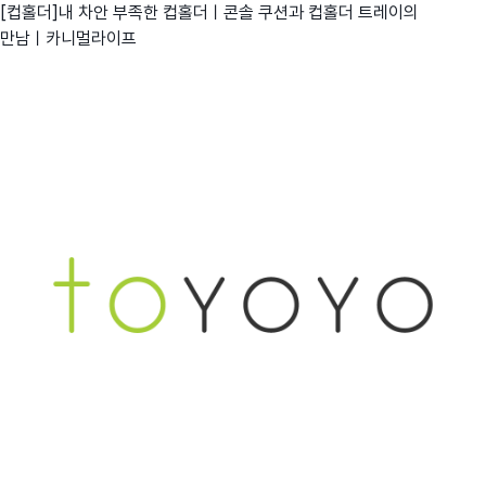
[컵홀더]내 차안 부족한 컵홀더ㅣ콘솔 쿠션과 컵홀더 트레이의
만남ㅣ카니멀라이프