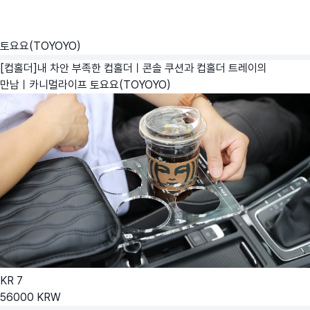
토요요(TOYOYO)
[컵홀더]내 차안 부족한 컵홀더ㅣ콘솔 쿠션과 컵홀더 트레이의
만남ㅣ카니멀라이프
토요요(TOYOYO)
KR
7
56000
KRW