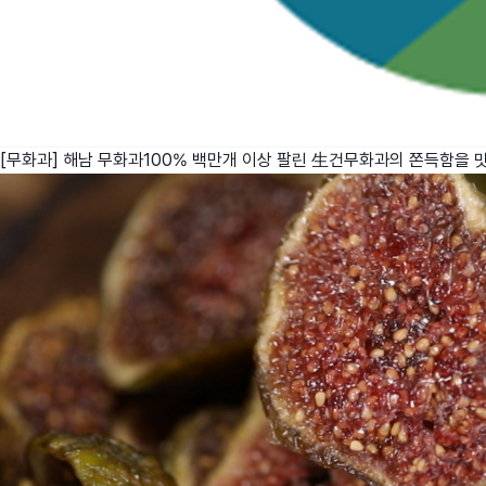
[무화과] 해남 무화과100% 백만개 이상 팔린 生건무화과의 쫀득함을 