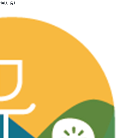
맛보세요!
wadiz NEXT BRAND
와디즈 블로그
공
와디즈 파트너 서비스
브랜드 스토리
이
IP 라이선스 사업 신청
브랜드 슬로건
보
와디즈 스쿨
협력 프로그램
와디
도움말센터
와디즈 어워즈
채
서포터클럽 멤버십
성공 프로젝트