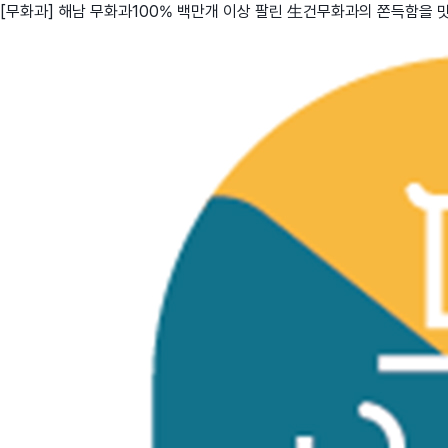
[무화과] 해남 무화과100% 백만개 이상 팔린 生건무화과의 쫀득함을 
친구
와디즈 에디션
메이커센터