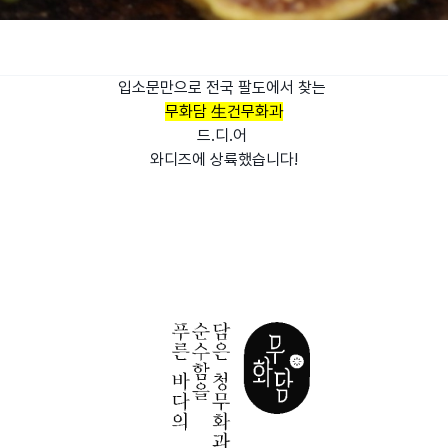
입소문만으로 전국 팔도에서 찾는
무화담 生건무화과
드.디.어
와디즈에 상륙했습니다!