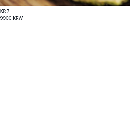
KR
7
9900
KRW