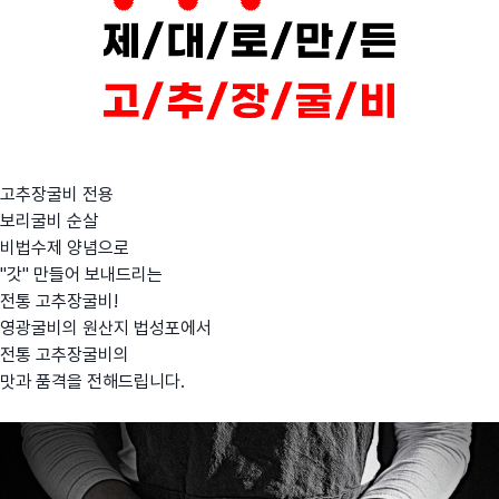
고추장굴비 전용
보리굴비 순살
비법수제 양념으로
"갓" 만들어 보내드리는
전통 고추장굴비!
영광굴비의 원산지 법성포에서
전통 고추장굴비의
맛과 품격을 전해드립니다.