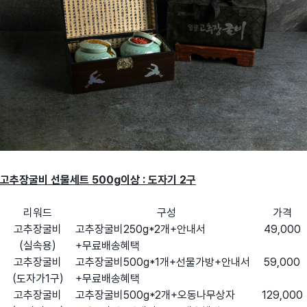
고추장굴비 선물세트 500g이상 : 도자기 2구
리워드
구성
가격
고추장굴비
고추장굴비250g*2개+안내서
49,000
(실속용)
+무료배송혜택
고추장굴비
고추장굴비500g*1개+선물가방+안내서
59,000
(도자가1구)
+무료배송혜택
고추장굴비
고추장굴비500g*2개+오동나무상자
129,000