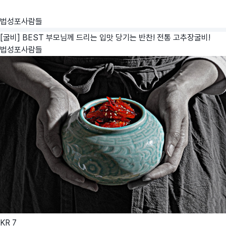
법성포사람들
[굴비] BEST 부모님께 드리는 입맛 당기는 반찬! 전통 고추장굴비!
법성포사람들
KR
7