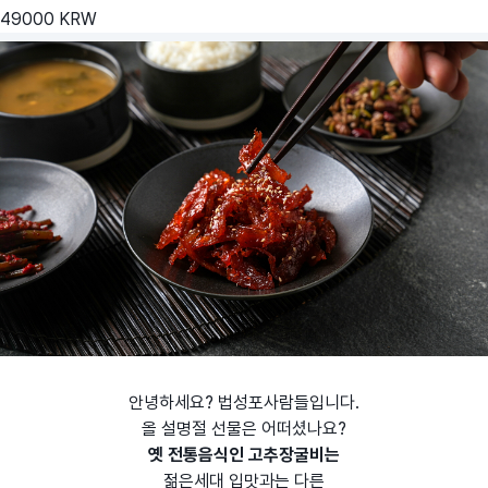
49000
KRW
안녕하세요? 법성포사람들입니다.
올 설명절 선물은 어떠셨나요?
옛 전통음식인 고추장굴비는
젊은세대 입맛과는 다른