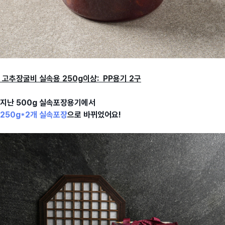
고추장굴비 실속용 250g이상: PP용기 2구
지난 500g 실속포장용기에서
250g*2개 실속포장
으로 바뀌었어요!