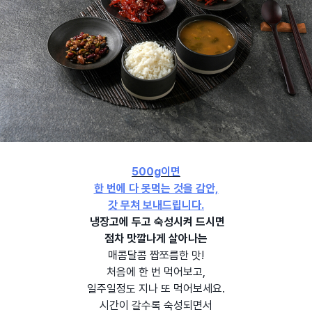
500g이면
한 번에 다 못먹는 것을 감안,
갓 무쳐 보내드립니다.
냉장고에 두고 숙성시켜 드시면
점차 맛깔나게 살아나는
매콤달콤 짭쪼름한 맛!
처음에 한 번 먹어보고,
일주일정도 지나 또 먹어보세요.
시간이 갈수록 숙성되면서