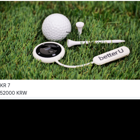
KR
7
52000
KRW