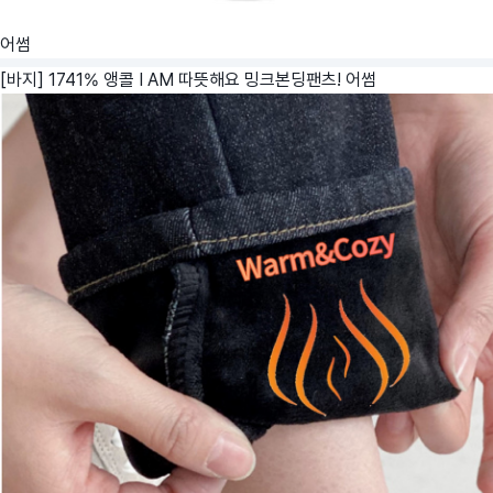
어썸
[바지] 1741% 앵콜 I AM 따뜻해요 밍크본딩팬츠!
어썸