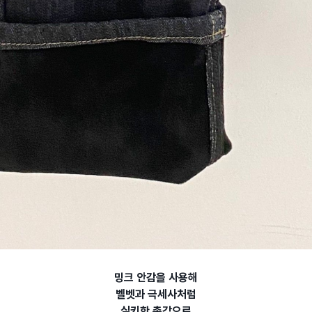
밍크 안감을 사용해
벨벳과 극세사처럼
실키한 촉감으로