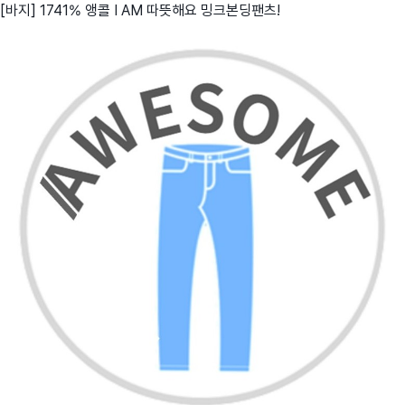
[바지] 1741% 앵콜 I AM 따뜻해요 밍크본딩팬츠!