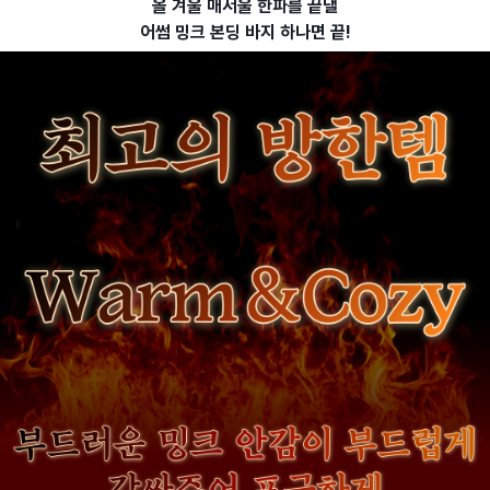
올 겨울 매서울 한파를 끝낼
어썸 밍크 본딩 바지 하나면 끝!