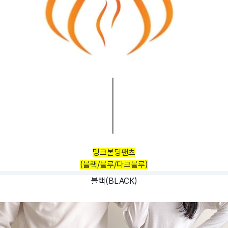
밍크본딩팬츠
(블랙/블루/다크블루)
블랙(BLACK)