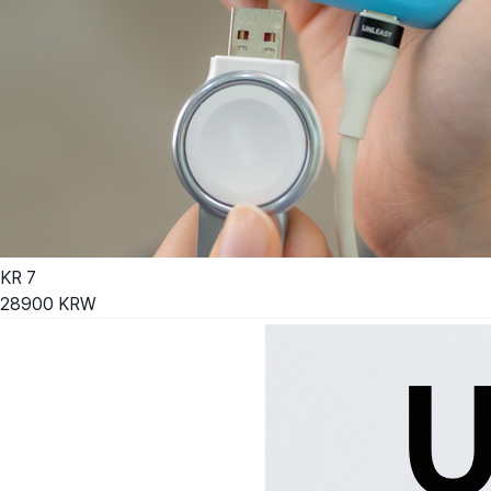
KR
7
28900
KRW