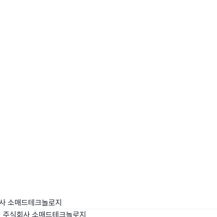
리
wadiz NEXT BRAND
와디즈 블로그
공
와디즈 파트너 서비스
브랜드 스토리
이
IP 라이선스 사업 신청
브랜드 슬로건
보
와디즈 스쿨
협력 프로그램
와디
도움말센터
와디즈 어워즈
채
서포터클럽 멤버십
성공 프로젝트
사 소매드테크놀로지
리
주식회사 소매드테크놀로지