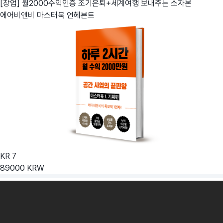
[창업] 월2000수익인증 조기은퇴+세계여행 보내주는 소자본
에어비앤비 마스터북
언헤븐트
KR
7
89000
KRW