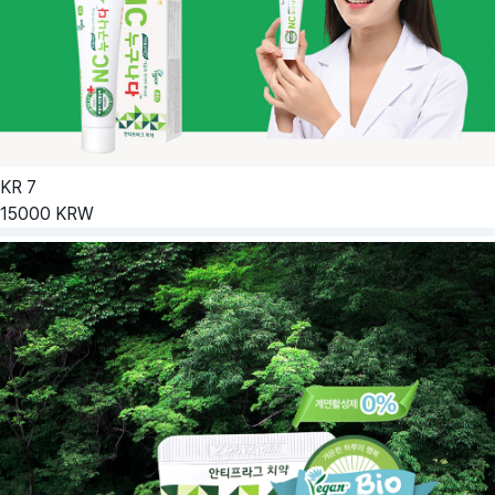
KR
7
15000
KRW