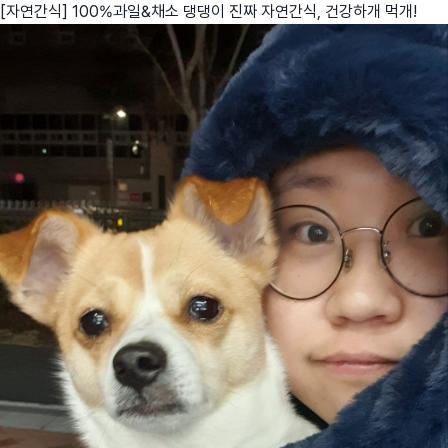
[자연간식] 100%과일&채소 댕댕이 진짜 자연간식, 건강하개 먹개!