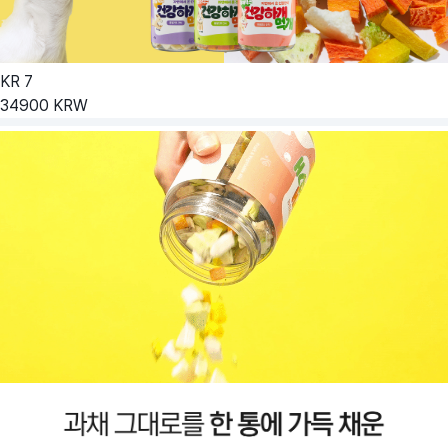
KR
7
34900
KRW