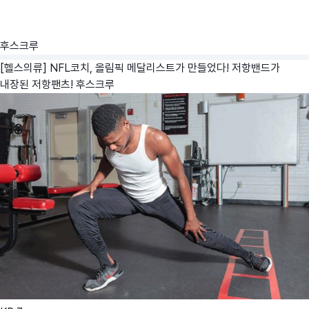
후스크루
[헬스의류] NFL코치, 올림픽 메달리스트가 만들었다! 저항밴드가
내장된 저항팬츠!
후스크루