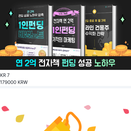
KR
7
179000
KRW