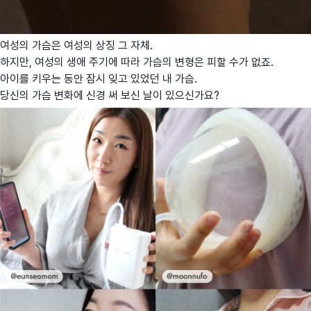
여성의
가슴은
여성의
상징
그
자체
.
하지만
,
여성의
생애
주기에
따라
가슴의
변형은
피할
수가
없죠
.
아이를
키우는
동안
잠시
잊고
있었던
내
가슴
.
당신의
가슴
변화에
신경
써
보신
날이
있으신가요
?