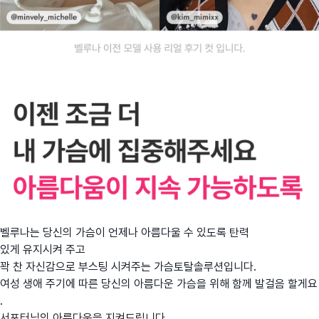
벨루나는
당신의
가슴이
언제나
아름다울
수
있도록
탄력
있게
유지시켜
주고
꽉
찬
자신감으로
부스팅
시켜주는
가슴토탈솔루션입니다
.
여성
생애
주기에
따른
당신의
아름다운
가슴을
위해
함께
발걸음
할게요
.
서포터님의
아름다움을
지켜드립니다
.