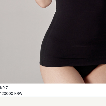
KR
7
120000
KRW