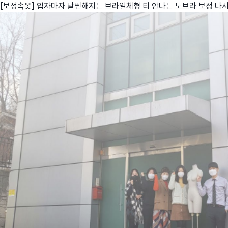
[보정속옷] 입자마자 날씬해지는 브라일체형 티 안나는 노브라 보정 나
친구
와디즈 에디션
메이커센터