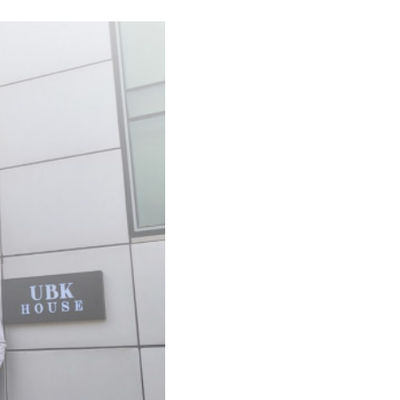
시
wadiz NEXT BRAND
와디즈 블로그
공
와디즈 파트너 서비스
브랜드 스토리
이
IP 라이선스 사업 신청
브랜드 슬로건
보
와디즈 스쿨
협력 프로그램
와디
도움말센터
와디즈 어워즈
채
서포터클럽 멤버십
성공 프로젝트