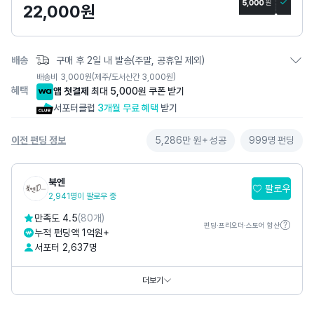
22,000
원
지
배송
구매 후 2일 내 발송(주말, 공휴일 제외)
배송비
3,000
원
(제주/도서산간 3,000원)
혜택
앱 첫결제
최대 5,000원 쿠폰 받기
서포터클럽
3개월 무료 혜택
받기
이전 펀딩 정보
5,286만 원+
성공
999명
펀딩
북엔
팔로우
2,941명이 팔로우 중
만족도 4.5
(80개)
펀딩·프리오더·스토어 합산
누적 펀딩액 1억원+
서포터 2,637명
SNS
더보기