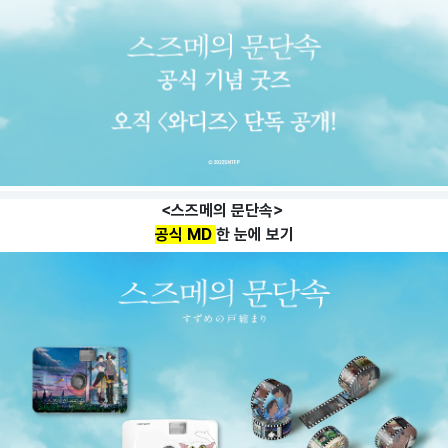
<스즈메의 문단속>
공식 MD
한 눈에 보기