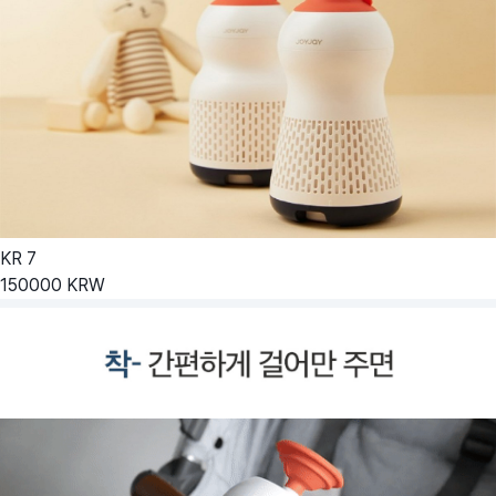
KR
7
150000
KRW