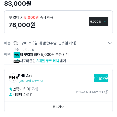
83,000
원
리
상
세
첫 결제 시
5,000원
즉시 적용
페
78,000
원
이
지
배송
구매 후 3일 내 발송(주말, 공휴일 제외)
배송비
6,000
원
혜택
앱 첫결제
최대 5,000원 쿠폰 받기
서포터클럽
3개월 무료 혜택
받기
PNK Art
팔로우
1,301명이 팔로우 중
만족도 5.0
(17개)
펀딩·프리오더·스토어 합산
서포터 441명
홈페이지
https://www.pnkart.com
https://www.thepetitmusee.com
더보기
SNS