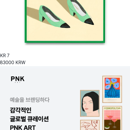
KR
7
83000
KRW