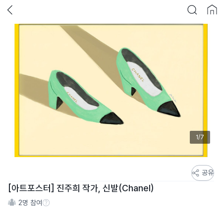
1/7
스
공유
토
[아트포스터] 진주희 작가, 신발(Chanel)
어
2
명 참여
스
참여 수 정보
토