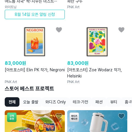
여드름 자국" 싹-지우는 미스트
파란 구두
스케일링
와이트닝
PNK Art
8월 14일 오픈 알림 신청
83,000
원
83,000
원
[아트포스터] Elin PK 작가, Negroni
[아트포스터] Zoe Wodarz 작가,
Helsinki
PNK Art
PNK Art
스토어 베스트 프로젝트
전체
오늘 출발
와디즈 Only
테크·가전
패션
뷰티
홈·