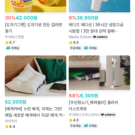
30
%
42,000
원
9
%
39,900
원
[도자기그릇] 도자기로 만든 컵라면
와디즈 에디션ㅣ36시간 냉장고급
용기
시원함ㅣ3만 원대 강력 밀폐
주식회사 한땀
세라믹텀블러
Wadiz Edition
4.7
4.5
와배송
무료배송
와배송
68
%
6,300
원
52,000
원
[무선청소기_헤파필터] 홈리아
더스트제로
[베개커버] 누런 베개, 이제는 그만!
주식회사 도어스코리아
매일 새로운 베개에서 자요! 베개 커버
4.5
레이어
의식주의
무료배송
와배송
4.4