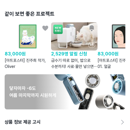
같이 보면 좋은 프로젝트
AD
83,000
원
2,529명 알림 신청
83,000
원
[아트포스터] 진주희 작가,
급수기 따로 없이, 밥으로
[아트포스터] 진주희
Oliver
수분까지! 사료∙물만 넣으면
01. 얼굴
습식을 자동으로
AD
닿자마자 -6도
여름 마지막까지 시원하게
상품 정보 제공 고시