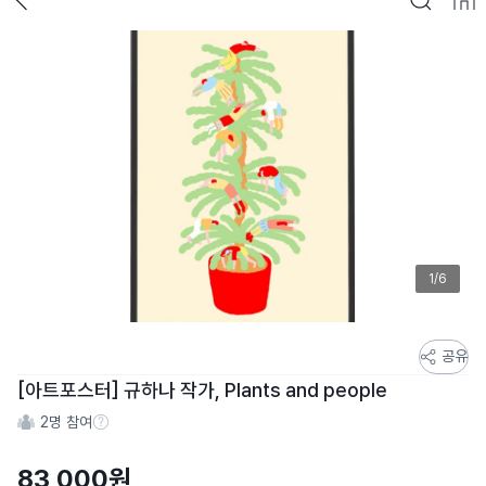
1/6
스
공유
토
[아트포스터] 규하나 작가, Plants and people
어
2
명 참여
스
참여 수 정보
토
83,000
원
리