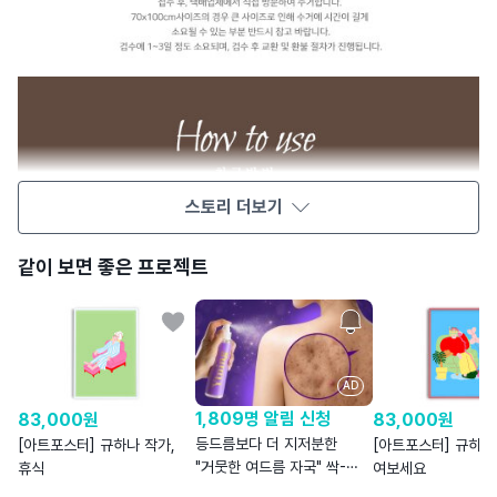
스토리 더보기
같이 보면 좋은 프로젝트
AD
1,809명 알림 신청
83,000
원
83,000
원
등드름보다 더 지저분한
[아트포스터] 규하나 작가,
[아트포스터] 규하나
"거뭇한 여드름 자국" 싹-
휴식
여보세요
지우는 미스트 스케일링