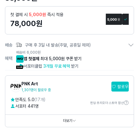
상
세
첫 결제 시
5,000원
즉시 적용
페
78,000
원
이
지
배송
구매 후 3일 내 발송(주말, 공휴일 제외)
배송비
6,000
원
혜택
앱 첫결제
최대 5,000원 쿠폰 받기
서포터클럽
3개월 무료 혜택
받기
PNK Art
팔로우
1,301명이 팔로우 중
만족도 5.0
(17개)
펀딩·프리오더·스토어 합산
서포터 441명
홈페이지
https://www.pnkart.com
https://www.thepetitmusee.com
더보기
SNS