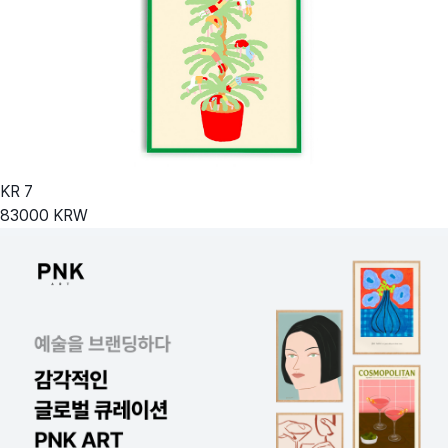
KR
7
83000
KRW