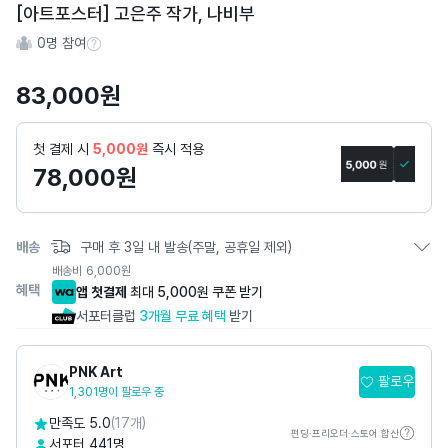
토
[아트포스터] 고은주 작가, 나비부
어
0
명 참여
스
참여 수 정보
토
83,000
원
리
상
세
첫 결제 시
5,000원
즉시 적용
페
78,000
원
이
지
배송
구매 후 3일 내 발송(주말, 공휴일 제외)
배송비
6,000
원
혜택
앱 첫결제
최대 5,000원 쿠폰 받기
서포터클럽
3개월 무료 혜택
받기
PNK Art
팔로우
1,301명이 팔로우 중
만족도 5.0
(17개)
펀딩·프리오더·스토어 합산
서포터 441명