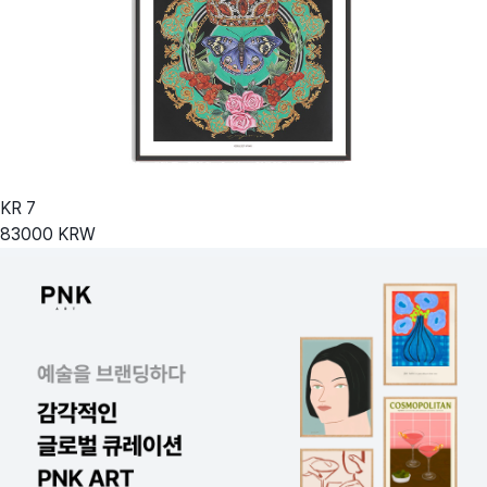
KR
7
83000
KRW