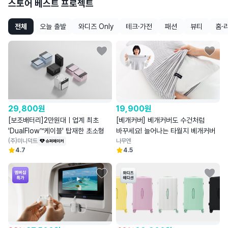
스토어 베스트 프로젝트
전체
오늘 출발
와디즈 Only
테크·가전
패션
뷰티
홈·
29,800
원
19,900
원
[보조배터리]2만원대ㅣ업계 최초
[베개커버] 베개커버도 수건처럼
'DualFlow™케이블' 탑재한 초소형
바꾸세요! 늘어나는 타월지 베개커버
(주)미니덕트
나무엔
4.7
4.5