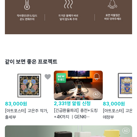
같이 보면 좋은 프로젝트
AD
2,331명 알림 신청
83,000
원
83,000
원
[긴급환율파괴] 충전+도킹
[아트포스터] 고은주 작가,
[아트포스터] 고은주
+4K까지 ｜GENKI
출세부
애정부
쉐도우캐스트 & 커버독3
AD