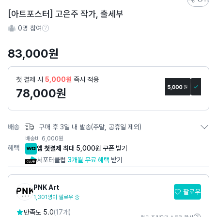
토
[아트포스터] 고은주 작가, 출세부
어
0
명 참여
스
참여 수 정보
토
83,000
원
리
상
세
첫 결제 시
5,000원
즉시 적용
페
78,000
원
이
지
배송
구매 후 3일 내 발송(주말, 공휴일 제외)
배송비
6,000
원
혜택
앱 첫결제
최대 5,000원 쿠폰 받기
서포터클럽
3개월 무료 혜택
받기
PNK Art
팔로우
1,301명이 팔로우 중
만족도 5.0
(17개)
펀딩·프리오더·스토어 합산