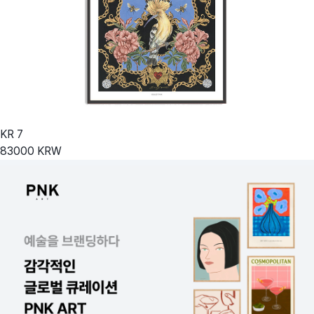
KR
7
83000
KRW