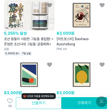
AD
5,255% 달성
83,000
원
조선 왕들이 사랑한 그림들 총집합! <
[아트포스터] Bauhaus
존엄한 조선시대 그림들-궁중회화>
Ausstellung
금림
PNK Art
5,255만 원+
7일 남음
83,000
원
83,000
원
[아트포스터] Rosi Feist 작가,
[아트포스터] Anna Mörner 작가,
선물하기
구매하기
Tennis
Lemon
38
PNK Art
PNK Art