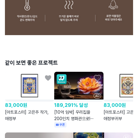
같이 보면 좋은 프로젝트
AD
83,000
원
189,291% 달성
83,000
원
[아트포스터] 고은주 작가,
[10억 임박] 우리집을
[아트포스터] 고은주
애정부
200인치 영화관으로!
애정부귀부
ㅣ엑스지미 엘핀 플립 4K
쿠폰
AD