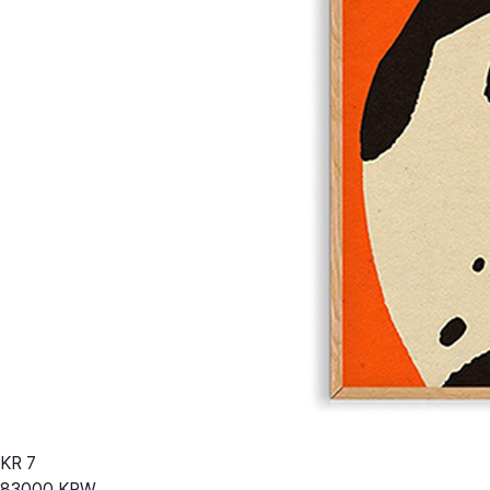
KR
7
83000
KRW