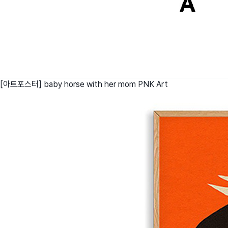
[아트포스터] baby horse with her mom
PNK Art