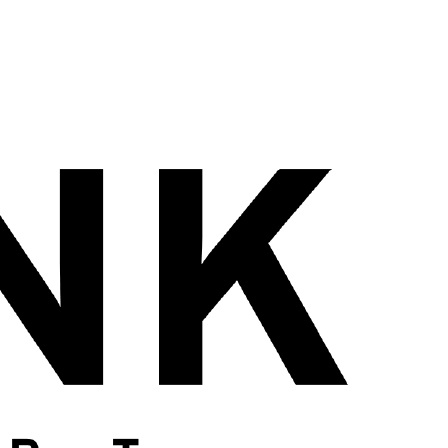
wadiz NEXT BRAND
와디즈 블로그
공
와디즈 파트너 서비스
브랜드 스토리
이
IP 라이선스 사업 신청
브랜드 슬로건
보
와디즈 스쿨
협력 프로그램
와디
도움말센터
와디즈 어워즈
채
서포터클럽 멤버십
성공 프로젝트