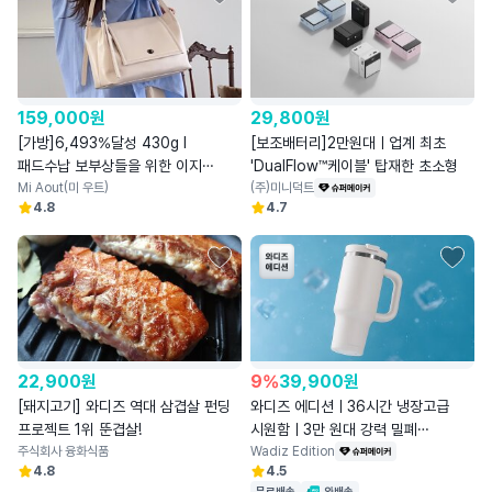
159,000
원
29,800
원
[가방]6,493%달성 430g l
[보조배터리]2만원대ㅣ업계 최초
패드수납 보부상들을 위한 이지
'DualFlow™케이블' 탑재한 초소형
플랩백
Mi Aout(미 우트)
(주)미니덕트
4.8
4.7
22,900
원
9
%
39,900
원
[돼지고기] 와디즈 역대 삼겹살 펀딩
와디즈 에디션ㅣ36시간 냉장고급
프로젝트 1위 뚠겹살!
시원함ㅣ3만 원대 강력 밀폐
주식회사 융화식품
세라믹텀블러
Wadiz Edition
4.8
4.5
무료배송
와배송