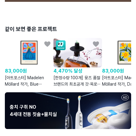
같이 보면 좋은 프로젝트
AD
83,000
원
4,470% 달성
83,000
원
[아트포스터] Madelen
[한정수량 100개] 뮷즈 품절
[아트포스터] Madel
Möllard 작가, Blue
브랜드의 최초공개 갓·옥로립
Möllard 작가, Daff
Poppies
와인마개
AD
충치 구취 NO
4세대 전동 칫솔+물치실