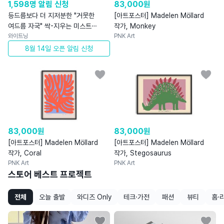
1,598명 알림 신청
83,000
원
등드름보다 더 지저분한 "거뭇한
[아트포스터] Madelen Möllard
여드름 자국" 싹-지우는 미스트
작가, Monkey
스케일링
와이트닝
PNK Art
8월 14일 오픈 알림 신청
83,000
원
83,000
원
[아트포스터] Madelen Möllard
[아트포스터] Madelen Möllard
작가, Coral
작가, Stegosaurus
PNK Art
PNK Art
스토어 베스트 프로젝트
전체
오늘 출발
와디즈 Only
테크·가전
패션
뷰티
홈·