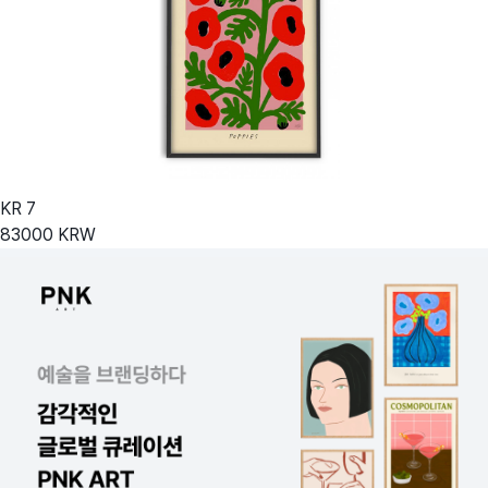
KR
7
83000
KRW