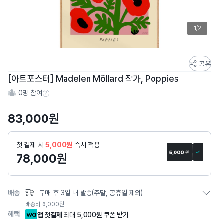
1/2
스
공유
토
[아트포스터] Madelen Möllard 작가, Poppies
어
0
명 참여
스
참여 수 정보
토
83,000
원
리
상
세
첫 결제 시
5,000원
즉시 적용
페
78,000
원
이
지
배송
구매 후 3일 내 발송(주말, 공휴일 제외)
배송비
6,000
원
혜택
앱 첫결제
최대 5,000원 쿠폰 받기