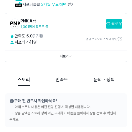
서포터클럽
3개월 무료 혜택
받기
PNK Art
팔로우
1,301명이 팔로우 중
만족도 5.0
(17개)
펀딩·프리오더·스토어 합산
서포터 441명
홈페이지
https://www.pnkart.com
https://www.thepetitmusee.com
더보기
SNS
스토리
만족도
문의・정책
구매 전 반드시 확인하세요!
아래 스토리 내용은 이전 펀딩 진행 시 작성된 내용입니다.
상품 금액은 스토리 상이 아닌 구매하기 버튼을 클릭해서 상품 선택 후 확인해
주세요.