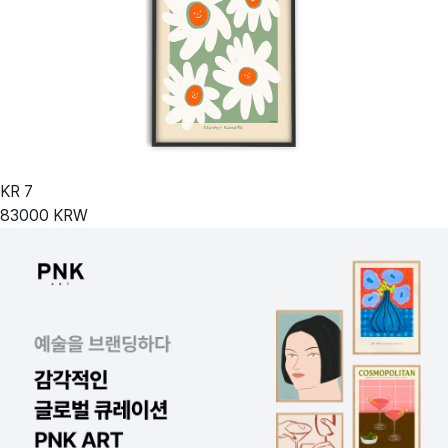
KR
7
83000
KRW