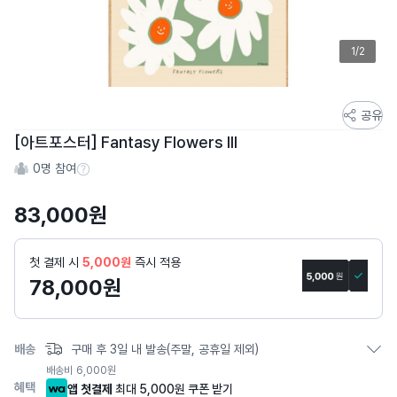
1/2
스
공유
토
[아트포스터] Fantasy Flowers III
어
0
명 참여
스
참여 수 정보
토
83,000
원
리
상
세
첫 결제 시
5,000원
즉시 적용
페
78,000
원
이
지
배송
구매 후 3일 내 발송(주말, 공휴일 제외)
배송비
6,000
원
혜택
앱 첫결제
최대 5,000원 쿠폰 받기