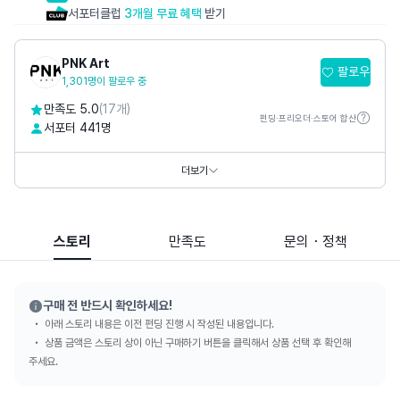
서포터클럽
3개월 무료 혜택
받기
PNK Art
팔로우
1,301명이 팔로우 중
만족도 5.0
(17개)
펀딩·프리오더·스토어 합산
서포터 441명
홈페이지
https://www.pnkart.com
https://www.thepetitmusee.com
더보기
SNS
스토리
만족도
문의・정책
구매 전 반드시 확인하세요!
아래 스토리 내용은 이전 펀딩 진행 시 작성된 내용입니다.
상품 금액은 스토리 상이 아닌 구매하기 버튼을 클릭해서 상품 선택 후 확인해
주세요.