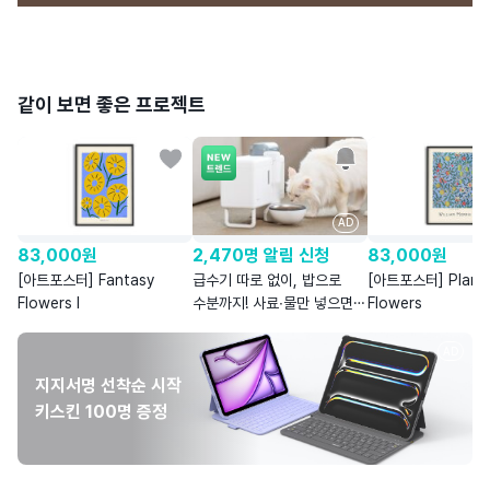
같이 보면 좋은 프로젝트
AD
83,000
원
2,470명 알림 신청
83,000
원
[아트포스터] Fantasy
급수기 따로 없이, 밥으로
[아트포스터] Plants
Flowers I
수분까지! 사료∙물만 넣으면
Flowers
습식을 자동으로
AD
지지서명 선착순 시작
키스킨 100명 증정