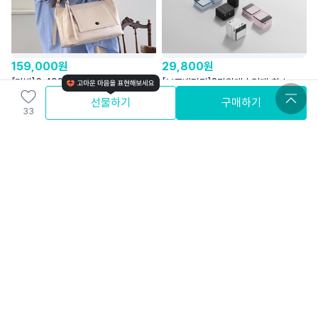
159,000
원
29,800
원
[가방]6,493%달성 430g l
[보조배터리]2만원대ㅣ업계 최초
패드수납 보부상들을 위한 이지
'DualFlow™케이블' 탑재한 초소형
선물하기
구매하기
33
플랩백
Mi Aout(미 우트)
(주)미니덕트
4.8
4.7
22,900
원
9
%
39,900
원
[돼지고기] 와디즈 역대 삼겹살 펀딩
와디즈 에디션ㅣ36시간 냉장고급
프로젝트 1위 뚠겹살!
시원함ㅣ3만 원대 강력 밀폐
주식회사 융화식품
세라믹텀블러
Wadiz Edition
4.8
4.5
무료배송
와배송