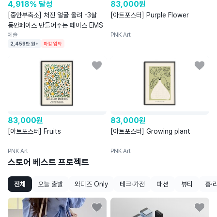
4,918% 달성
83,000
원
[중안부축소] 처진 얼굴 올려 -3살
[아트포스터] Purple Flower
동안페이스 만들어주는 페이스 EMS
에슬
PNK Art
2,459만 원+
마감 임박
83,000
원
83,000
원
[아트포스터] Fruits
[아트포스터] Growing plant
PNK Art
PNK Art
스토어 베스트 프로젝트
전체
오늘 출발
와디즈 Only
테크·가전
패션
뷰티
홈·