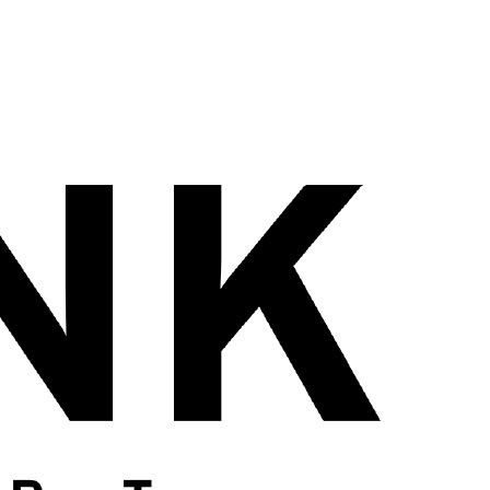
wadiz NEXT BRAND
와디즈 블로그
공
와디즈 파트너 서비스
브랜드 스토리
이
IP 라이선스 사업 신청
브랜드 슬로건
보
와디즈 스쿨
협력 프로그램
와디
도움말센터
와디즈 어워즈
채
서포터클럽 멤버십
성공 프로젝트