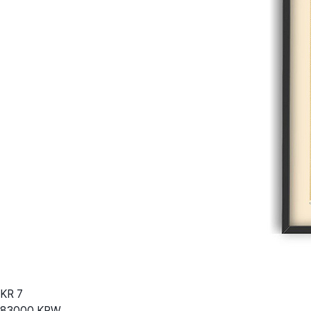
KR
7
83000
KRW