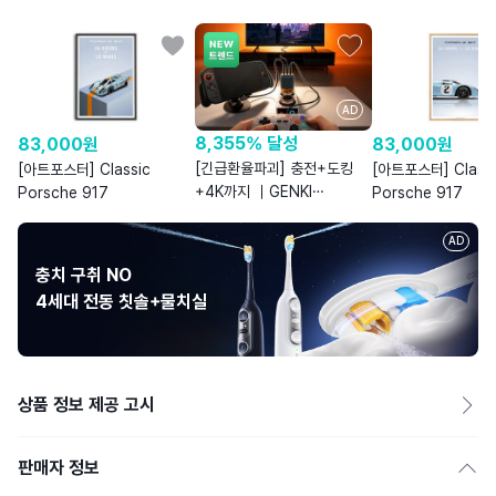
AD
8,355% 달성
83,000
원
83,000
원
[긴급환율파괴] 충전+도킹
[아트포스터] Classic
[아트포스터] Classi
+4K까지 ｜GENKI
Porsche 917
Porsche 917
쉐도우캐스트 & 커버독3
AD
충치 구취 NO
4세대 전동 칫솔+물치실
상품 정보 제공 고시
판매자 정보