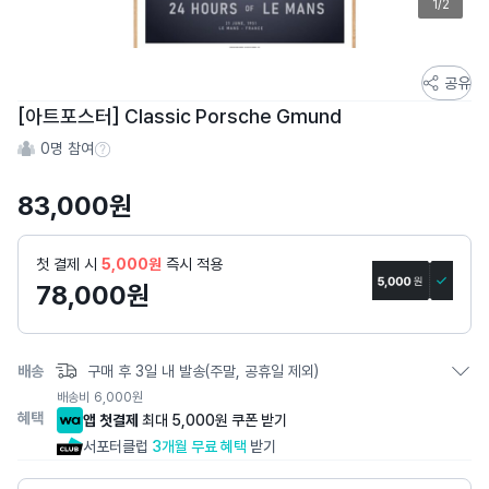
1/2
스
공유
토
[아트포스터] Classic Porsche Gmund
어
0
명 참여
스
참여 수 정보
토
83,000
원
리
상
세
첫 결제 시
5,000원
즉시 적용
페
78,000
원
이
지
배송
구매 후 3일 내 발송(주말, 공휴일 제외)
배송비
6,000
원
혜택
앱 첫결제
최대 5,000원 쿠폰 받기
서포터클럽
3개월 무료 혜택
받기