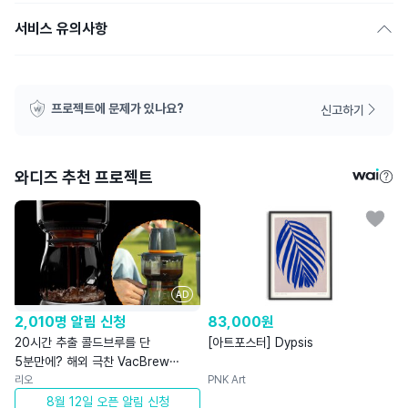
서비스 유의사항
프로젝트에 문제가 있나요?
신고하기
와디즈 추천 프로젝트
AD
2,010명 알림 신청
83,000
원
20시간 추출 콜드브루를 단
[아트포스터] Dypsis
5분만에? 해외 극찬 VacBrew
최초공개
리오
PNK Art
8월 12일 오픈 알림 신청