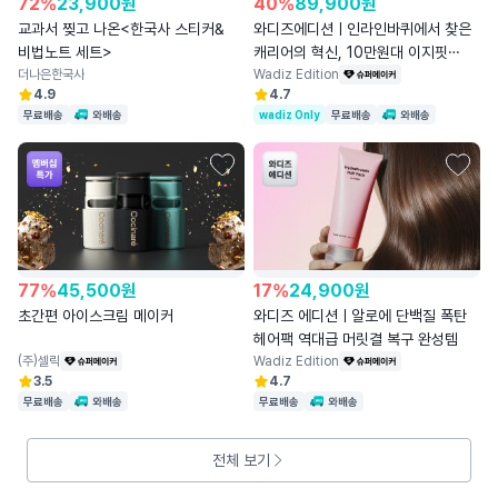
72
%
23,900
원
40
%
89,900
원
교과서 찢고 나온<한국사 스티커&
와디즈에디션ㅣ인라인바퀴에서 찾은
비법노트 세트>
캐리어의 혁신, 10만원대 이지핏
더나은한국사
캐리어
Wadiz Edition
4.9
4.7
무료배송
와배송
wadiz Only
무료배송
와배송
77
%
45,500
원
17
%
24,900
원
초간편 아이스크림 메이커
와디즈 에디션ㅣ알로에 단백질 폭탄
헤어팩 역대급 머릿결 복구 완성템
(주)셀릭
Wadiz Edition
3.5
4.7
무료배송
와배송
무료배송
와배송
전체 보기