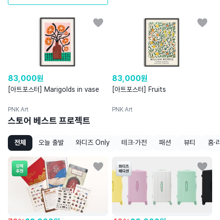
83,000
원
83,000
원
[아트포스터] Marigolds in vase
[아트포스터] Fruits
PNK Art
PNK Art
스토어 베스트 프로젝트
전체
오늘 출발
와디즈 Only
테크·가전
패션
뷰티
홈·