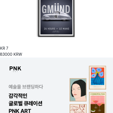
KR
7
83000
KRW