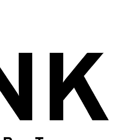
wadiz NEXT BRAND
와디즈 블로그
공
와디즈 파트너 서비스
브랜드 스토리
이
IP 라이선스 사업 신청
브랜드 슬로건
보
와디즈 스쿨
협력 프로그램
와디
도움말센터
와디즈 어워즈
채
서포터클럽 멤버십
성공 프로젝트