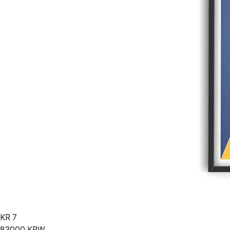
KR
7
83000
KRW