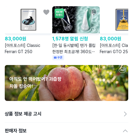
AD
83,000
원
1,578명 알림 신청
83,000
원
[아트포스터] Classic
[한·일 동시발매] 텐가 플립
[아트포스터] Classi
Ferrari GT 250
한정판 최초공개! 360도
Ferrari GTO 250 
전방향 자극
쿠폰
AD
아직도 안 먹어봤어? 과즙팡
차돌 킹숭아!
상품 정보 제공 고시
판매자 정보