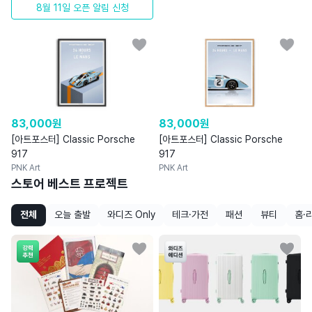
8월 11일 오픈 알림 신청
83,000
원
83,000
원
[아트포스터] Classic Porsche
[아트포스터] Classic Porsche
917
917
PNK Art
PNK Art
스토어 베스트 프로젝트
전체
오늘 출발
와디즈 Only
테크·가전
패션
뷰티
홈·