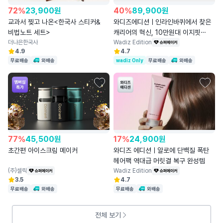
72
%
23,900
원
40
%
89,900
원
교과서 찢고 나온<한국사 스티커&
와디즈에디션ㅣ인라인바퀴에서 찾은
비법노트 세트>
캐리어의 혁신, 10만원대 이지핏
더나은한국사
캐리어
Wadiz Edition
4.9
4.7
무료배송
와배송
wadiz Only
무료배송
와배송
77
%
45,500
원
17
%
24,900
원
초간편 아이스크림 메이커
와디즈 에디션ㅣ알로에 단백질 폭탄
헤어팩 역대급 머릿결 복구 완성템
(주)셀릭
Wadiz Edition
3.5
4.7
무료배송
와배송
무료배송
와배송
전체 보기