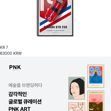
KR
7
83000
KRW