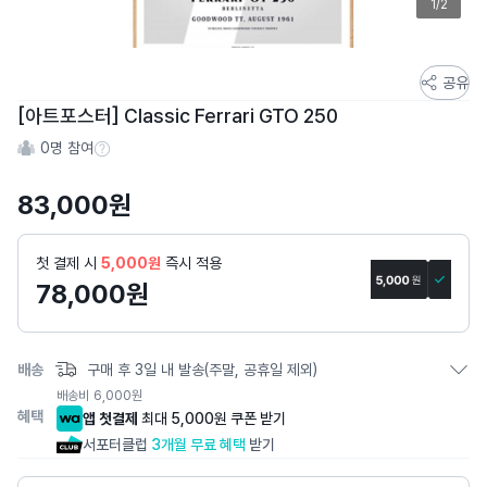
1/2
스
공유
토
[아트포스터] Classic Ferrari GTO 250
어
0
명 참여
스
참여 수 정보
토
83,000
원
리
상
세
첫 결제 시
5,000원
즉시 적용
페
78,000
원
이
지
배송
구매 후 3일 내 발송(주말, 공휴일 제외)
배송비
6,000
원
혜택
앱 첫결제
최대 5,000원 쿠폰 받기
서포터클럽
3개월 무료 혜택
받기