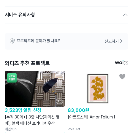
서비스 유의사항
프로젝트에 문제가 있나요?
신고하기
와디즈 추천 프로젝트
AD
3,523명 알림 신청
83,000
원
[누적 30억+] 3중 차단(자외선·열·
[아트포스터] Amor Folium I
비), 블랙 에디션 프리미엄 우산
레인웍스
PNK Art