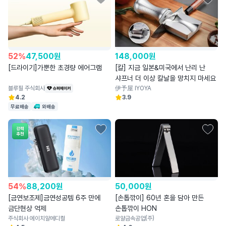
52
%
47,500
원
148,000
원
[드라이기]가뿐한 초경량 에어그램
[칼] 지금 일본&미국에서 난리 난
샤프너 더 이상 칼날을 망치지 마세요
블루필 주식회사
伊予屋 IYOYA
4.2
3.9
무료배송
와배송
54
%
88,200
원
50,000
원
[금연보조제]금연성공템 6주 만에
[손톱깎이] 60년 혼을 담아 만든
금단현상 억제
손톱깎이 HON
주식회사 에이치알메디컬
로얄금속공업(주)