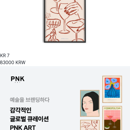
KR
7
83000
KRW