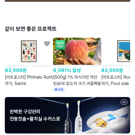
같이 보면 좋은 프로젝트
AD
83,000
원
6,061% 달성
83,000
원
[아트포스터] Phthalo Ruth
[500g] 1% 미식가만 먹던
[아트포스터] Rosi F
작가, Santé
킹숭아! 압도적 크기 과즙폭발
작가, Pool side
쿠폰
AD
완벽한 구강관리
전동칫솔+물치실 수카스로