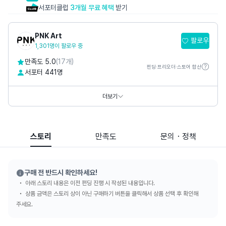
서포터클럽
3개월 무료 혜택
받기
PNK Art
팔로우
1,301명이 팔로우 중
만족도 5.0
(17개)
펀딩·프리오더·스토어 합산
서포터 441명
홈페이지
https://www.pnkart.com
https://www.thepetitmusee.com
더보기
SNS
스토리
만족도
문의・정책
구매 전 반드시 확인하세요!
아래 스토리 내용은 이전 펀딩 진행 시 작성된 내용입니다.
상품 금액은 스토리 상이 아닌 구매하기 버튼을 클릭해서 상품 선택 후 확인해
주세요.