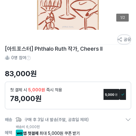
1/2
스
공유
토
[아트포스터] Phthalo Ruth 작가, Cheers II
어
0
명 참여
스
참여 수 정보
토
83,000
원
리
상
세
첫 결제 시
5,000원
즉시 적용
페
78,000
원
이
지
배송
구매 후 3일 내 발송(주말, 공휴일 제외)
배송비
6,000
원
혜택
앱 첫결제
최대 5,000원 쿠폰 받기