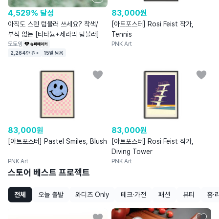
4,529% 달성
83,000
원
아직도 스텐 텀블러 쓰세요? 착색/
[아트포스터] Rosi Feist 작가,
부식 없는 [티타늄+세라믹 텀블러]
Tennis
모토잉
PNK Art
2,264만 원+
15일 남음
83,000
원
83,000
원
[아트포스터] Pastel Smiles, Blush
[아트포스터] Rosi Feist 작가,
Diving Tower
PNK Art
PNK Art
스토어 베스트 프로젝트
전체
오늘 출발
와디즈 Only
테크·가전
패션
뷰티
홈·