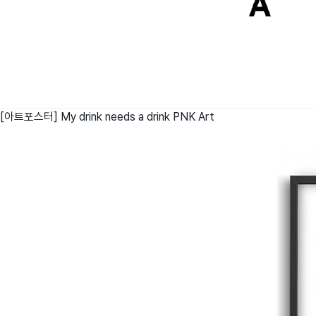
[아트포스터] My drink needs a drink
PNK Art