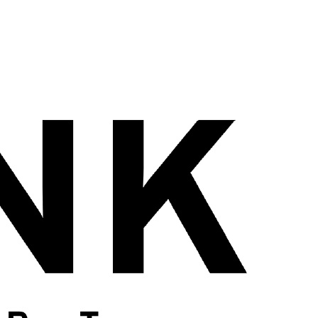
wadiz NEXT BRAND
와디즈 블로그
공
와디즈 파트너 서비스
브랜드 스토리
이
IP 라이선스 사업 신청
브랜드 슬로건
보
와디즈 스쿨
협력 프로그램
와디
도움말센터
와디즈 어워즈
채
서포터클럽 멤버십
성공 프로젝트