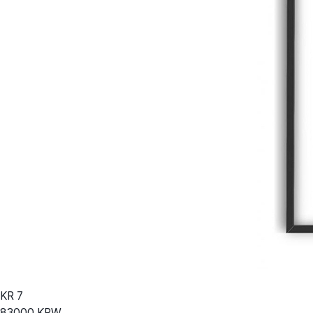
KR
7
83000
KRW