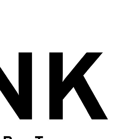
wadiz NEXT BRAND
와디즈 블로그
공
와디즈 파트너 서비스
브랜드 스토리
이
IP 라이선스 사업 신청
브랜드 슬로건
보
와디즈 스쿨
협력 프로그램
와디
도움말센터
와디즈 어워즈
채
서포터클럽 멤버십
성공 프로젝트