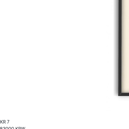
KR
7
83000
KRW