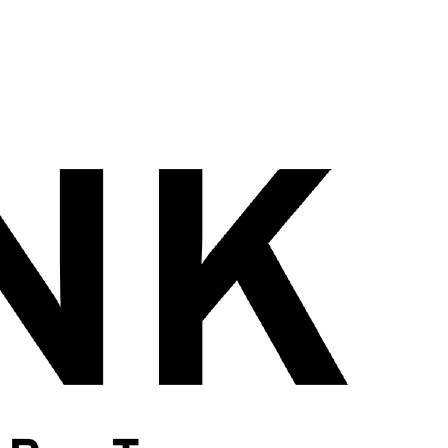
wadiz NEXT BRAND
와디즈 블로그
공
와디즈 파트너 서비스
브랜드 스토리
이
IP 라이선스 사업 신청
브랜드 슬로건
보
와디즈 스쿨
협력 프로그램
와디
도움말센터
와디즈 어워즈
채
서포터클럽 멤버십
성공 프로젝트