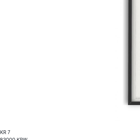
KR
7
83000
KRW