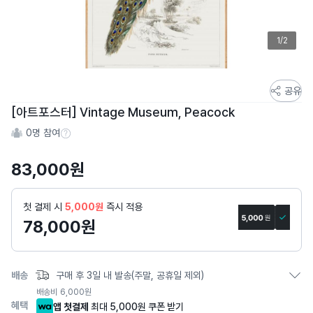
1/2
스
공유
토
[아트포스터] Vintage Museum, Peacock
어
0
명 참여
스
참여 수 정보
토
83,000
원
리
상
세
첫 결제 시
5,000원
즉시 적용
페
78,000
원
이
지
배송
구매 후 3일 내 발송(주말, 공휴일 제외)
배송비
6,000
원
혜택
앱 첫결제
최대 5,000원 쿠폰 받기