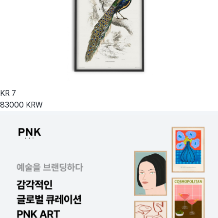
KR
7
83000
KRW