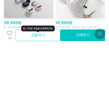
29,800
원
19,900
원
[보조배터리]2만원대ㅣ업계 최초
[베개커버] 베개커버도 수건처럼
'DualFlow™케이블' 탑재한 초소형
바꾸세요! 늘어나는 타월지 베개커버
선물하기
구매하기
23
(주)미니덕트
나무엔
4.7
4.5
23
%
37,500
원
40
%
89,900
원
[여행어댑터]Air Fly 3종
와디즈에디션ㅣ인라인바퀴에서 찾은
캐리어의 혁신, 10만원대 이지핏
(주)디케이스토어
캐리어
Wadiz Edition
4.5
4.7
무료배송
와배송
wadiz Only
무료배송
와배송