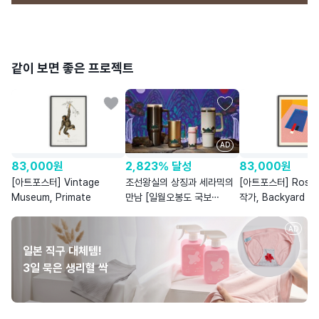
같이 보면 좋은 프로젝트
AD
83,000
원
2,823% 달성
83,000
원
[아트포스터] Vintage
조선왕실의 상징과 세라믹의
[아트포스터] Rosi F
Museum, Primate
만남 [일월오봉도 국보
작가, Backyard Po
세라믹 텀블러 4종]
AD
일본 직구 대체템!
3일 묵은 생리혈 싹