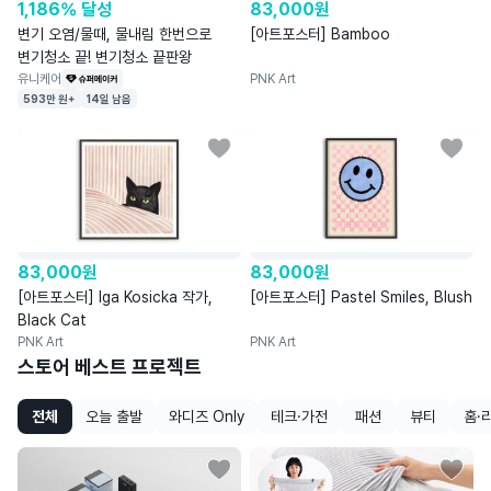
1,186% 달성
83,000
원
변기 오염/물때, 물내림 한번으로
[아트포스터] Bamboo
변기청소 끝! 변기청소 끝판왕
유니케어
PNK Art
593만 원+
14일 남음
83,000
원
83,000
원
[아트포스터] Iga Kosicka 작가,
[아트포스터] Pastel Smiles, Blush
Black Cat
PNK Art
PNK Art
스토어 베스트 프로젝트
전체
오늘 출발
와디즈 Only
테크·가전
패션
뷰티
홈·