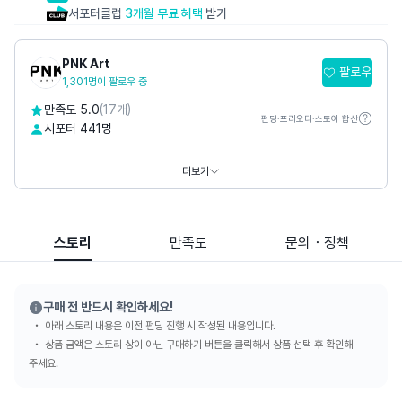
서포터클럽
3개월 무료 혜택
받기
PNK Art
팔로우
1,301명이 팔로우 중
만족도 5.0
(17개)
펀딩·프리오더·스토어 합산
서포터 441명
홈페이지
https://www.pnkart.com
https://www.thepetitmusee.com
더보기
SNS
스토리
만족도
문의・정책
구매 전 반드시 확인하세요!
아래 스토리 내용은 이전 펀딩 진행 시 작성된 내용입니다.
상품 금액은 스토리 상이 아닌 구매하기 버튼을 클릭해서 상품 선택 후 확인해
주세요.