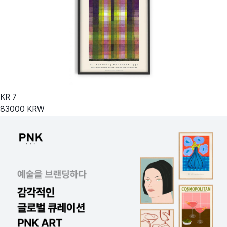
KR
7
83000
KRW