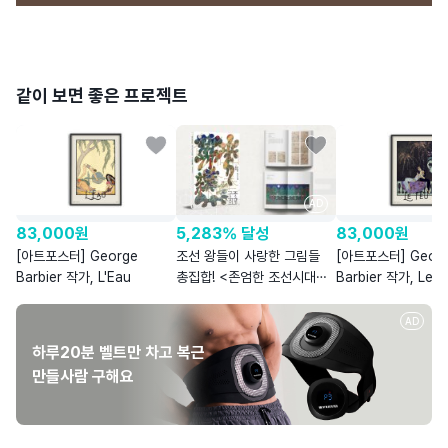
같이 보면 좋은 프로젝트
AD
83,000
원
5,283% 달성
83,000
원
[아트포스터] George
조선 왕들이 사랑한 그림들
[아트포스터] Geor
Barbier 작가, L'Eau
총집합! <존엄한 조선시대
Barbier 작가, Le F
그림들-궁중회화>
AD
하루20분 벨트만 차고 복근
만들사람 구해요