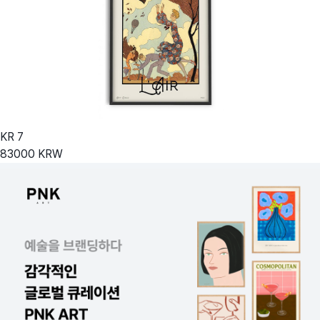
KR
7
83000
KRW