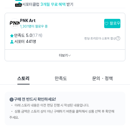
서포터클럽
3개월 무료 혜택
받기
PNK Art
팔로우
1,301명이 팔로우 중
만족도 5.0
(17개)
펀딩·프리오더·스토어 합산
서포터 441명
홈페이지
https://www.pnkart.com
https://www.thepetitmusee.com
더보기
SNS
스토리
만족도
문의・정책
구매 전 반드시 확인하세요!
아래 스토리 내용은 이전 펀딩 진행 시 작성된 내용입니다.
상품 금액은 스토리 상이 아닌 구매하기 버튼을 클릭해서 상품 선택 후 확인해
주세요.