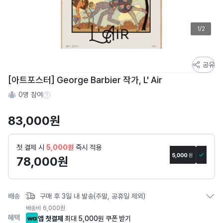
1/2
스
공유
토
[아트포스터] George Barbier 작가, L' Air
어
0
명 참여
스
참여 수 정보
토
83,000
원
리
상
세
첫 결제 시
5,000원
즉시 적용
페
78,000
원
이
지
배송
구매 후 3일 내 발송(주말, 공휴일 제외)
배송비
6,000
원
혜택
앱 첫결제
최대 5,000원 쿠폰 받기