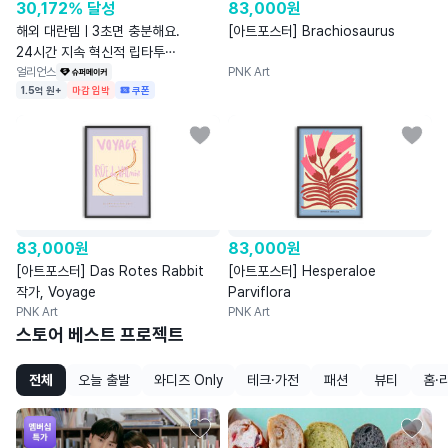
30,172% 달성
83,000
원
해외 대란템ㅣ3초면 충분해요.
[아트포스터] Brachiosaurus
24시간 지속 혁신적 립타투
‘티슈오프‘
얼리언스
PNK Art
1.5억 원+
마감 임박
쿠폰
83,000
원
83,000
원
[아트포스터] Das Rotes Rabbit
[아트포스터] Hesperaloe
작가, Voyage
Parviflora
PNK Art
PNK Art
스토어 베스트 프로젝트
전체
오늘 출발
와디즈 Only
테크·가전
패션
뷰티
홈·