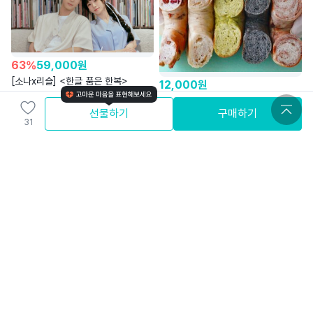
63
%
59,000
원
[소나x리슬] <한글 품은 한복>
12,000
원
[빵] 4.8평점/업글 세상 쫀~득하고~
와디즈
선물하기
구매하기
퐁~신한 #식단관리쌀베이글의 귀환
31
4.4
정담
wadiz Only
무료배송
와배송
4.9
43,900
원
9
%
39,900
원
[손목보호대] <4.2억> 편한데 잘
와디즈 에디션ㅣ36시간 냉장고급
잡는다, 손목 보호대 유목민 정착템
시원함ㅣ3만 원대 강력 밀폐
네임랩
세라믹텀블러
Wadiz Edition
4.6
4.5