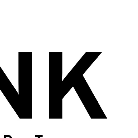
wadiz NEXT BRAND
와디즈 블로그
공
와디즈 파트너 서비스
브랜드 스토리
이
IP 라이선스 사업 신청
브랜드 슬로건
보
와디즈 스쿨
협력 프로그램
와디
도움말센터
와디즈 어워즈
채
서포터클럽 멤버십
성공 프로젝트