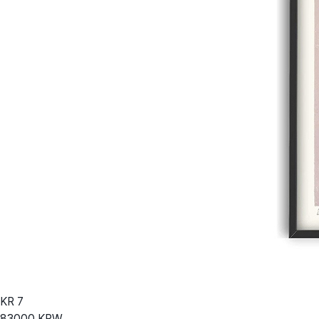
KR
7
83000
KRW