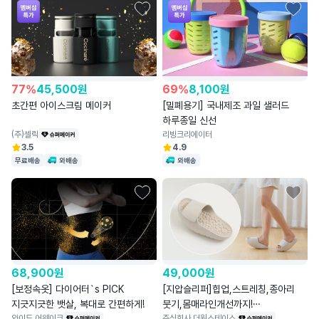
77
%
45,500
원
69
%
8,100
원
초간편 아이스크림 메이커
[밀폐용기] 국내제조 과일 샐러드
하루종일 신선
(주)셀릭
리빙크리에이터
3.5
4.9
무료배송
와배송
와배송
68,900
원
49,000
원
[보정속옷] 다이어터`s PICK
[지압슬리퍼]힙업,스트레칭,종아리
지긋지긋한 뱃살, 복대로 간편하게!
붓기,몸매라인개선까지!
와이드 어웨이크
주식회사 더원스테이스