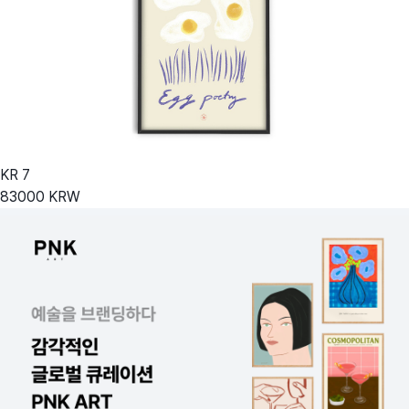
KR
7
83000
KRW