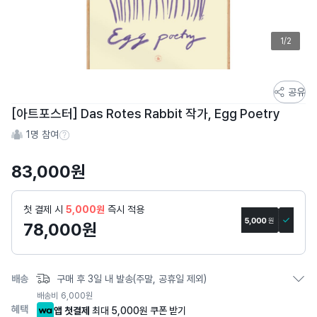
1/2
스
공유
토
[아트포스터] Das Rotes Rabbit 작가, Egg Poetry
어
1
명 참여
스
참여 수 정보
토
83,000
원
리
상
세
첫 결제 시
5,000원
즉시 적용
페
78,000
원
이
지
배송
구매 후 3일 내 발송(주말, 공휴일 제외)
배송비
6,000
원
혜택
앱 첫결제
최대 5,000원 쿠폰 받기