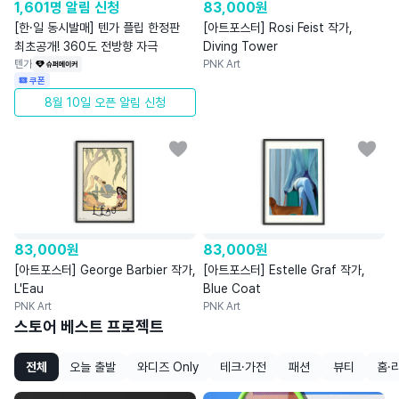
1,601명 알림 신청
83,000
원
[한·일 동시발매] 텐가 플립 한정판
[아트포스터] Rosi Feist 작가,
최초공개! 360도 전방향 자극
Diving Tower
텐가
PNK Art
쿠폰
8월 10일 오픈 알림 신청
83,000
원
83,000
원
[아트포스터] George Barbier 작가,
[아트포스터] Estelle Graf 작가,
L'Eau
Blue Coat
PNK Art
PNK Art
스토어 베스트 프로젝트
전체
오늘 출발
와디즈 Only
테크·가전
패션
뷰티
홈·