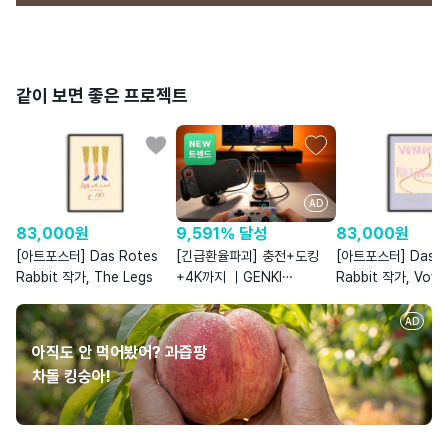
같이 보면 좋은 프로젝트
AD
9,591% 달성
83,000
원
83,000
원
[긴급환율파괴] 충전+도킹
[아트포스터] Das Rotes
[아트포스터] Das R
+4K까지 ｜GENKI
Rabbit 작가, The Legs
Rabbit 작가, Voya
쉐도우캐스트 & 커버독3
AD
아직도 안 먹어봤어? 과즙팡
차돌 킹숭아!