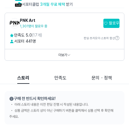
서포터클럽
3개월 무료 혜택
받기
PNK Art
팔로우
1,301명이 팔로우 중
만족도 5.0
(17개)
펀딩·프리오더·스토어 합산
서포터 441명
홈페이지
https://www.pnkart.com
https://www.thepetitmusee.com
더보기
SNS
스토리
만족도
문의・정책
구매 전 반드시 확인하세요!
아래 스토리 내용은 이전 펀딩 진행 시 작성된 내용입니다.
상품 금액은 스토리 상이 아닌 구매하기 버튼을 클릭해서 상품 선택 후 확인해
주세요.