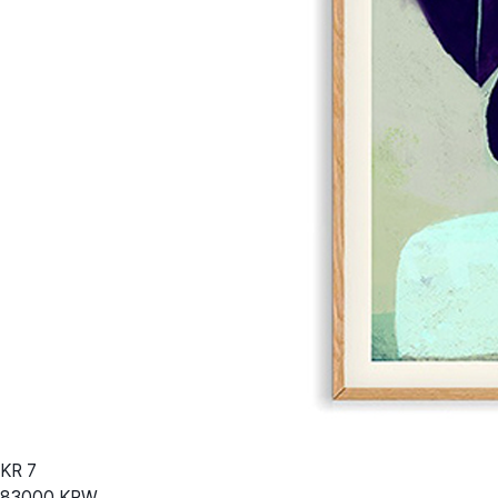
KR
7
83000
KRW