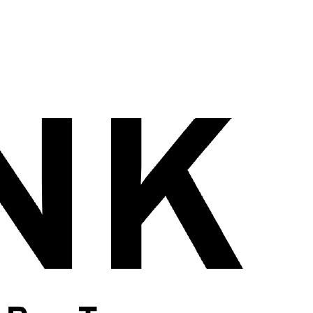
wadiz NEXT BRAND
와디즈 블로그
공
와디즈 파트너 서비스
브랜드 스토리
이
IP 라이선스 사업 신청
브랜드 슬로건
보
와디즈 스쿨
협력 프로그램
와디
도움말센터
와디즈 어워즈
채
서포터클럽 멤버십
성공 프로젝트