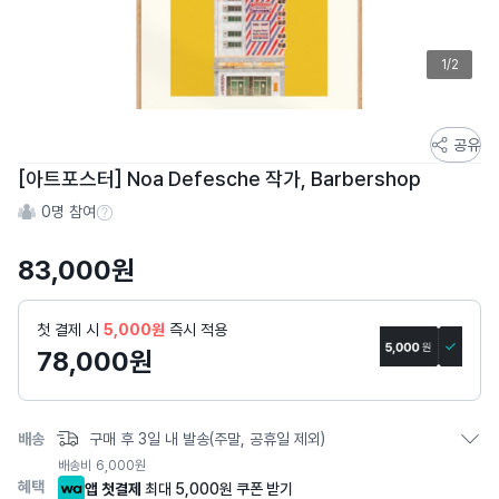
1/2
스
공유
토
[아트포스터] Noa Defesche 작가, Barbershop
어
0
명 참여
스
참여 수 정보
토
83,000
원
리
상
세
첫 결제 시
5,000원
즉시 적용
페
78,000
원
이
지
배송
구매 후 3일 내 발송(주말, 공휴일 제외)
배송비
6,000
원
혜택
앱 첫결제
최대 5,000원 쿠폰 받기