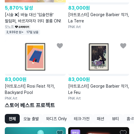
5,870% 달성
83,000
원
[시술 ❌] 바늘 대신 '입술전용’
[아트포스터] George Barbier 작가,
필럼퍼, 바르자마자 귀티 볼륨 ON!
La Terre
모노프
PNK Art
2,935만 원+
17일 남음
83,000
원
83,000
원
[아트포스터] Rosi Feist 작가,
[아트포스터] George Barbier 작가,
Backyard Pool
Le Feu
PNK Art
PNK Art
스토어 베스트 프로젝트
전체
오늘 출발
와디즈 Only
테크·가전
패션
뷰티
홈·