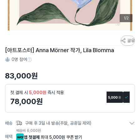
1/2
스
공유
토
[아트포스터] Anna Mörner 작가, Lila Blomma
어
0
명 참여
스
참여 수 정보
토
83,000
원
리
상
세
첫 결제 시
5,000원
즉시 적용
페
78,000
원
이
지
배송
구매 후 3일 내 발송(주말, 공휴일 제외)
배송비
6,000
원
혜택
앱 첫결제
최대 5,000원 쿠폰 받기