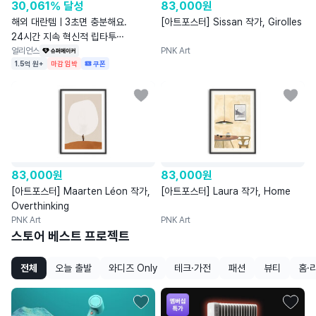
30,061% 달성
83,000
원
해외 대란템ㅣ3초면 충분해요.
[아트포스터] Sissan 작가, Girolles
24시간 지속 혁신적 립타투
‘티슈오프‘
얼리언스
PNK Art
1.5억 원+
마감 임박
쿠폰
83,000
원
83,000
원
[아트포스터] Maarten Léon 작가,
[아트포스터] Laura 작가, Home
Overthinking
PNK Art
PNK Art
스토어 베스트 프로젝트
전체
오늘 출발
와디즈 Only
테크·가전
패션
뷰티
홈·