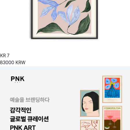
KR
7
83000
KRW