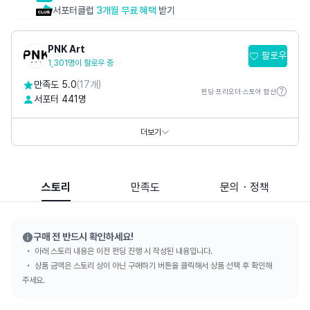
서포터클럽
3개월 무료 혜택
받기
PNK Art
팔로우
1,301명이 팔로우 중
만족도 5.0
(17개)
펀딩·프리오더·스토어 합산
서포터 441명
홈페이지
https://www.pnkart.com
https://www.thepetitmusee.com
더보기
SNS
스토리
만족도
문의・정책
구매 전 반드시 확인하세요!
아래 스토리 내용은 이전 펀딩 진행 시 작성된 내용입니다.
상품 금액은 스토리 상이 아닌 구매하기 버튼을 클릭해서 상품 선택 후 확인해
주세요.