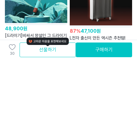
48,900
원
87
%
47,100
원
[드라이기]비싸서 망설인 그 드라이기
L전자 출신이 만든 역시즌 추천템!
｜4만원대 터보소닉
라디에이터
(주)쉔코리아
선물하기
구매하기
웰핀
30
4.7
3.9
무료배송
와배송
15
%
28,000
원
53
%
149,000
원
와디즈 에디션ㅣ5초면 사르르 미리
소파/카펫 찌든 오염부터 살균 가능!
먹을 필요 없는 신개념 제형 멜라토닌
스팀청소기
Wadiz Edition
브리케어
4.7
3.9