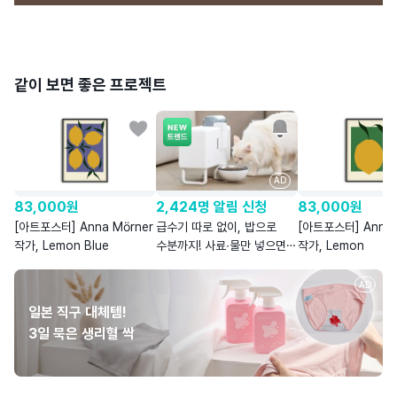
같이 보면 좋은 프로젝트
AD
83,000
원
2,424명 알림 신청
83,000
원
[아트포스터] Anna Mörner
급수기 따로 없이, 밥으로
[아트포스터] Anna 
작가, Lemon Blue
수분까지! 사료∙물만 넣으면
작가, Lemon
습식을 자동으로
AD
일본 직구 대체템!
3일 묵은 생리혈 싹