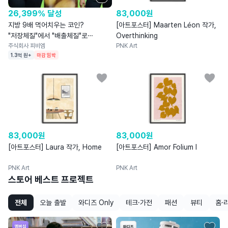
26,399% 달성
83,000
원
지방 9배 먹어치우는 코인?
[아트포스터] Maarten Léon 작가,
"저장체질"에서 "배출체질"로
Overthinking
바꿔드릴게요
주식회사 피비엠
PNK Art
1.3억 원+
마감 임박
83,000
원
83,000
원
[아트포스터] Laura 작가, Home
[아트포스터] Amor Folium I
PNK Art
PNK Art
스토어 베스트 프로젝트
전체
오늘 출발
와디즈 Only
테크·가전
패션
뷰티
홈·