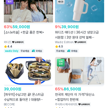
63
%
59,000
원
9
%
39,900
원
[소나x리슬] <한글 품은 한복>
와디즈 에디션ㅣ36시간 냉장고급
시원함ㅣ3만 원대 강력 밀폐
와디즈
세라믹텀블러
Wadiz Edition
4.4
4.5
wadiz Only
무료배송
와배송
무료배송
와배송
39,000
원
65
%
86,500
원
[파우치]수납고민 끝! 몬스터급
천국의 계단이 이 가격?유산소
수납력으로 돌아온ㅣ대용량!
+힙업까지 한번에
멀티파우치V2
BECORE
주식회사 페셔네이트