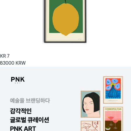
KR
7
83000
KRW