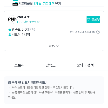
서포터클럽
3개월 무료 혜택
받기
PNK Art
팔로우
1,301명이 팔로우 중
만족도 5.0
(17개)
펀딩·프리오더·스토어 합산
서포터 441명
홈페이지
https://www.pnkart.com
https://www.thepetitmusee.com
더보기
SNS
스토리
만족도
문의・정책
구매 전 반드시 확인하세요!
아래 스토리 내용은 이전 펀딩 진행 시 작성된 내용입니다.
상품 금액은 스토리 상이 아닌 구매하기 버튼을 클릭해서 상품 선택 후 확인해
주세요.