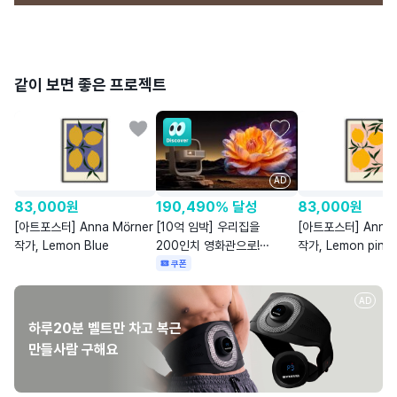
같이 보면 좋은 프로젝트
AD
83,000
원
190,490% 달성
83,000
원
[아트포스터] Anna Mörner
[10억 임박] 우리집을
[아트포스터] Anna 
작가, Lemon Blue
200인치 영화관으로!
작가, Lemon pink
ㅣ엑스지미 엘핀 플립 4K
쿠폰
AD
하루20분 벨트만 차고 복근
만들사람 구해요