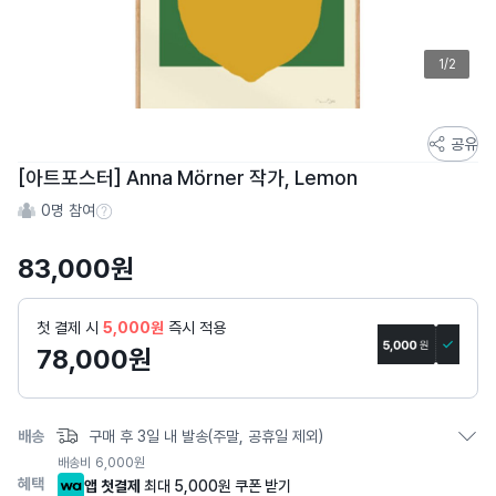
1/2
스
공유
토
[아트포스터] Anna Mörner 작가, Lemon
어
0
명 참여
스
참여 수 정보
토
83,000
원
리
상
세
첫 결제 시
5,000원
즉시 적용
페
78,000
원
이
지
배송
구매 후 3일 내 발송(주말, 공휴일 제외)
배송비
6,000
원
혜택
앱 첫결제
최대 5,000원 쿠폰 받기