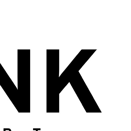
wadiz NEXT BRAND
와디즈 블로그
공
와디즈 파트너 서비스
브랜드 스토리
이
IP 라이선스 사업 신청
브랜드 슬로건
보
와디즈 스쿨
협력 프로그램
와디
도움말센터
와디즈 어워즈
채
서포터클럽 멤버십
성공 프로젝트