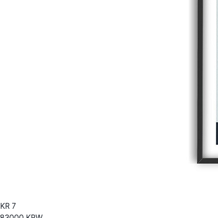
KR
7
83000
KRW