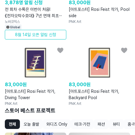
3,878명 알림 신청
83,000
원
전 회차 수록은 이번이 처음!
[아트포스터] Rosi Feist 작가, Pool
《전자오락수호대》 7년 연재 최초
side
완전판
노바코믹스
PNK Art
Global
8월 14일 오픈 알림 신청
83,000
원
83,000
원
[아트포스터] Rosi Feist 작가,
[아트포스터] Rosi Feist 작가,
Diving Tower
Backyard Pool
PNK Art
PNK Art
스토어 베스트 프로젝트
전체
오늘 출발
와디즈 Only
테크·가전
패션
뷰티
홈·