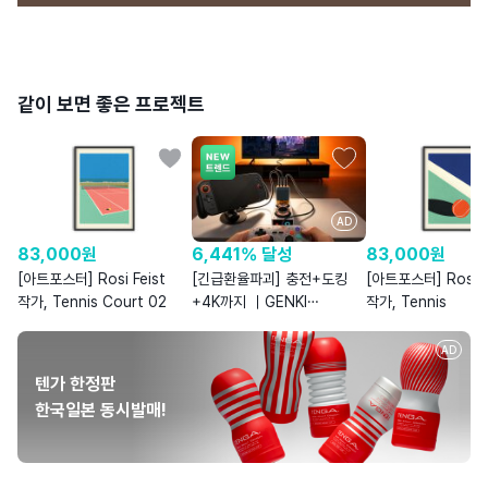
같이 보면 좋은 프로젝트
AD
6,441% 달성
83,000
원
83,000
원
[긴급환율파괴] 충전+도킹
[아트포스터] Rosi Feist
[아트포스터] Rosi F
+4K까지 ｜GENKI
작가, Tennis Court 02
작가, Tennis
쉐도우캐스트 & 커버독3
AD
텐가 한정판
한국일본 동시발매!