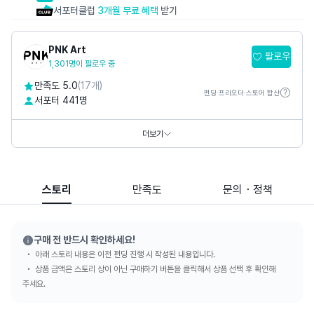
서포터클럽
3개월 무료 혜택
받기
PNK Art
팔로우
1,301명이 팔로우 중
만족도 5.0
(17개)
펀딩·프리오더·스토어 합산
서포터 441명
홈페이지
https://www.pnkart.com
https://www.thepetitmusee.com
더보기
SNS
스토리
만족도
문의・정책
구매 전 반드시 확인하세요!
아래 스토리 내용은 이전 펀딩 진행 시 작성된 내용입니다.
상품 금액은 스토리 상이 아닌 구매하기 버튼을 클릭해서 상품 선택 후 확인해
주세요.