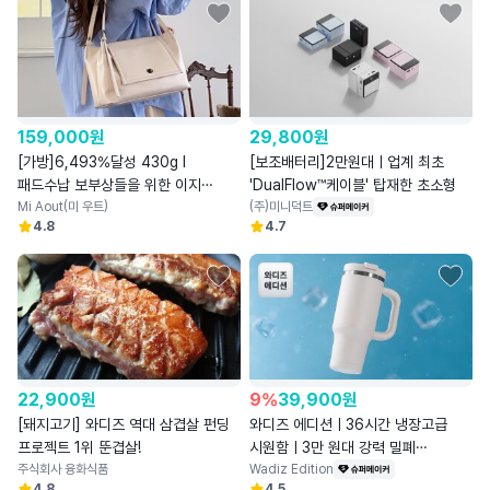
159,000
원
29,800
원
[가방]6,493%달성 430g l
[보조배터리]2만원대ㅣ업계 최초
패드수납 보부상들을 위한 이지
'DualFlow™케이블' 탑재한 초소형
플랩백
Mi Aout(미 우트)
(주)미니덕트
4.8
4.7
22,900
원
9
%
39,900
원
[돼지고기] 와디즈 역대 삼겹살 펀딩
와디즈 에디션ㅣ36시간 냉장고급
프로젝트 1위 뚠겹살!
시원함ㅣ3만 원대 강력 밀폐
주식회사 융화식품
세라믹텀블러
Wadiz Edition
4.8
4.5