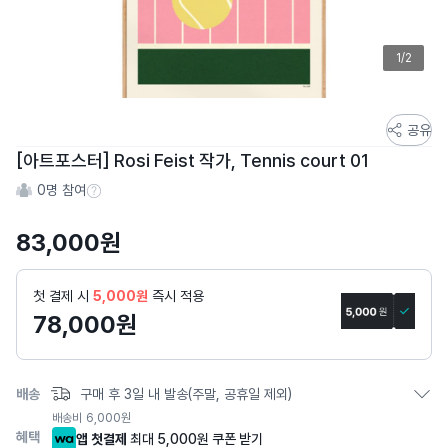
1/2
스
공유
토
[아트포스터] Rosi Feist 작가, Tennis court 01
어
0
명 참여
스
참여 수 정보
토
83,000
원
리
상
세
첫 결제 시
5,000원
즉시 적용
페
78,000
원
이
지
배송
구매 후 3일 내 발송(주말, 공휴일 제외)
배송비
6,000
원
혜택
앱 첫결제
최대 5,000원 쿠폰 받기