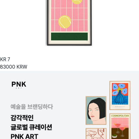
KR
7
83000
KRW