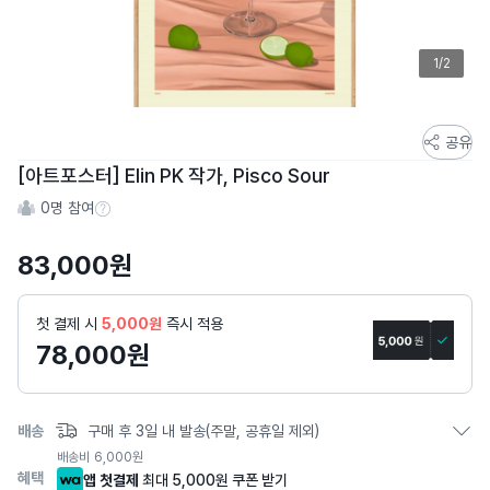
1/2
스
공유
토
[아트포스터] Elin PK 작가, Pisco Sour
어
0
명 참여
스
참여 수 정보
토
83,000
원
리
상
세
첫 결제 시
5,000원
즉시 적용
페
78,000
원
이
지
배송
구매 후 3일 내 발송(주말, 공휴일 제외)
배송비
6,000
원
혜택
앱 첫결제
최대 5,000원 쿠폰 받기