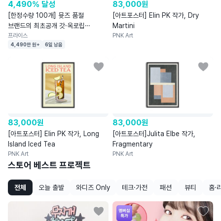
4,490% 달성
83,000
원
[한정수량 100개] 뮷즈 품절
[아트포스터] Elin PK 작가, Dry
브랜드의 최초공개 갓·옥로립
Martini
와인마개
프라이스
PNK Art
4,490만 원+
6일 남음
83,000
원
83,000
원
[아트포스터] Elin PK 작가, Long
[아트포스터]Julita Elbe 작가,
Island Iced Tea
Fragmentary
PNK Art
PNK Art
스토어 베스트 프로젝트
전체
오늘 출발
와디즈 Only
테크·가전
패션
뷰티
홈·