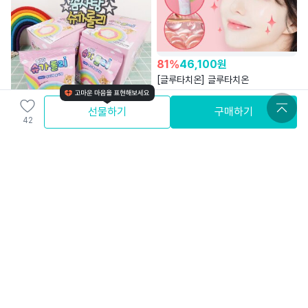
81
%
46,100
원
[글루타치온] 글루타치온
+콜라겐역대급 최대함량
여리여리
선물하기
구매하기
42
4.5
13,000
원
무료배송
와배송
[사탕] 무지개 비타민 롤 솜사탕 빅
슈가롤리 귀여운 곰 캐릭터 한입
레인보우
허브아시아
4.9
무료배송
30
%
42,000
원
48
%
77,900
원