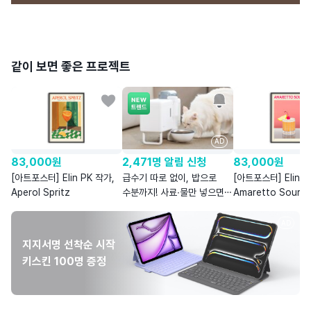
같이 보면 좋은 프로젝트
AD
83,000
원
2,471명 알림 신청
83,000
원
[아트포스터] Elin PK 작가,
급수기 따로 없이, 밥으로
[아트포스터] Elin P
Aperol Spritz
수분까지! 사료∙물만 넣으면
Amaretto Sour
습식을 자동으로
AD
지지서명 선착순 시작
키스킨 100명 증정