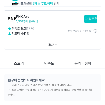
서포터클럽
3개월 무료 혜택
받기
PNK Art
팔로우
1,301명이 팔로우 중
만족도 5.0
(17개)
펀딩·프리오더·스토어 합산
서포터 441명
홈페이지
https://www.pnkart.com
https://www.thepetitmusee.com
더보기
SNS
스토리
만족도
문의・정책
구매 전 반드시 확인하세요!
아래 스토리 내용은 이전 펀딩 진행 시 작성된 내용입니다.
상품 금액은 스토리 상이 아닌 구매하기 버튼을 클릭해서 상품 선택 후 확인해
주세요.