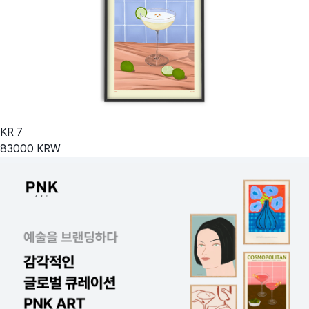
KR
7
83000
KRW